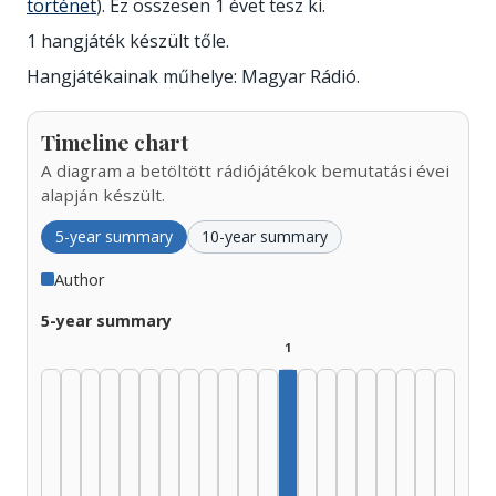
történet
). Ez összesen 1 évet tesz ki.
1 hangjáték készült tőle.
Hangjátékainak műhelye: Magyar Rádió.
Timeline chart
A diagram a betöltött rádiójátékok bemutatási évei
alapján készült.
5-year summary
10-year summary
Author
5-year summary
1
Author, 1985–1989: 1