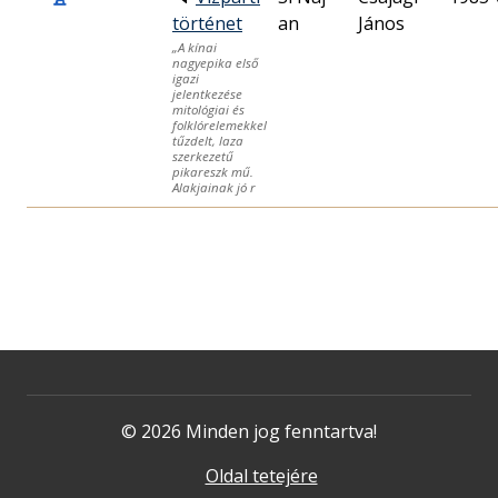
történet
an
János
„A kínai
nagyepika első
igazi
jelentkezése
mitológiai és
folklórelemekkel
tűzdelt, laza
szerkezetű
pikareszk mű.
Alakjainak jó r
© 2026 Minden jog fenntartva!
Oldal tetejére