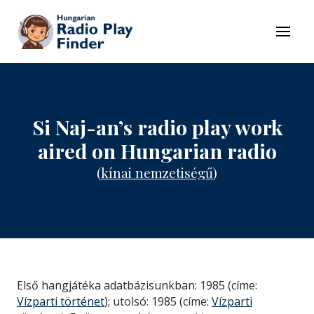
To navigation
To contents
Menu
Si Naj-an’s radio play work
aired on Hungarian radio
(
kínai nemzetiségű
)
Első hangjátéka adatbázisunkban: 1985 (címe:
Vízparti történet
); utolsó: 1985 (címe:
Vízparti