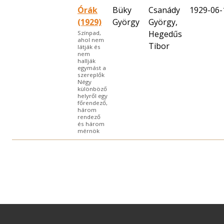
Órák
Büky
Csanády
1929-06-
(1929)
György
György,
Hegedűs
Színpad,
ahol nem
Tibor
látják és
nem
hallják
egymást a
szereplők
Négy
különböző
helyről egy
főrendező,
három
rendező
és három
mérnök