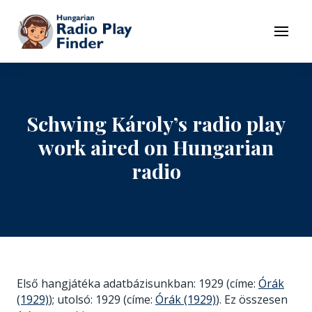
To navigation
To contents
Menu
Schwing Károly’s radio play
work aired on Hungarian
radio
Első hangjátéka adatbázisunkban: 1929 (címe:
Órák
(1929)
); utolsó: 1929 (címe:
Órák (1929)
). Ez összesen