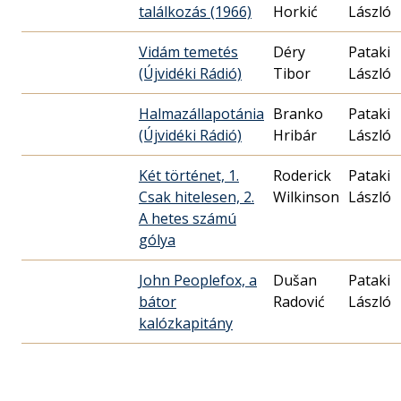
találkozás (1966)
Horkić
László
Vidám temetés
Déry
Pataki
(Újvidéki Rádió)
Tibor
László
Halmazállapotánia
Branko
Pataki
(Újvidéki Rádió)
Hribár
László
Két történet, 1.
Roderick
Pataki
Csak hitelesen, 2.
Wilkinson
László
A hetes számú
gólya
John Peoplefox, a
Dušan
Pataki
bátor
Radović
László
kalózkapitány