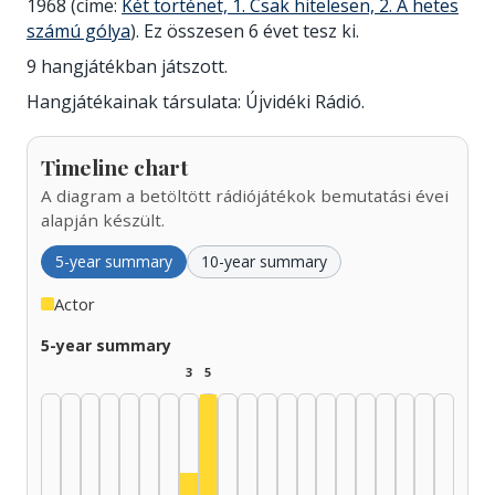
1968 (címe:
Két történet, 1. Csak hitelesen, 2. A hetes
számú gólya
). Ez összesen 6 évet tesz ki.
9 hangjátékban játszott.
Hangjátékainak társulata: Újvidéki Rádió.
Timeline chart
A diagram a betöltött rádiójátékok bemutatási évei
alapján készült.
5-year summary
10-year summary
Actor
5-year summary
3
5