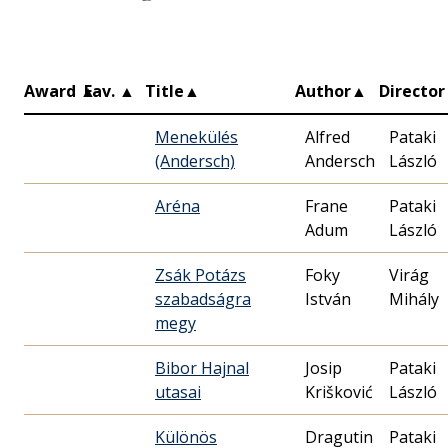
Award
▲
Fav.
▲
Title
▲
Author
▲
Director
Menekülés
Alfred
Pataki
(Andersch)
Andersch
László
Aréna
Frane
Pataki
Adum
László
Zsák Potázs
Foky
Virág
szabadságra
István
Mihály
megy
Bibor Hajnal
Josip
Pataki
utasai
Krišković
László
Különös
Dragutin
Pataki