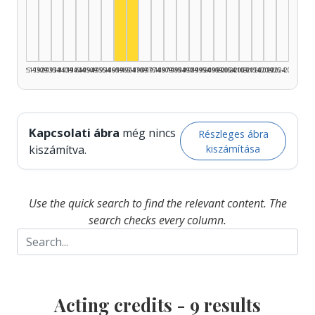
Actor, 1965–1969: 5
Actor, 1960–1964: 3
1925–1929
1930–1934
1935–1939
1940–1944
1945–1949
1950–1954
1955–1959
1960–1964
1965–1969
1970–1974
1975–1979
1980–1984
1985–1989
1990–1994
1995–1999
2000–2004
2005–2009
2010–2014
2015–2019
2020–2024
2025–2026
Kapcsolati ábra
még nincs
Részleges ábra
kiszámítása
kiszámítva.
Use the quick search to find the relevant content. The
search checks every column.
Acting credits -
9
results