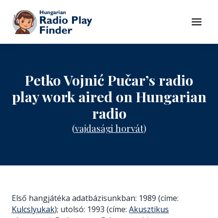
To navigation
To contents
Menu
Petko Vojnić Pučar’s radio
play work aired on Hungarian
radio
(
vajdasági horvát
)
Első hangjátéka adatbázisunkban: 1989 (címe:
Kulcslyukak
); utolsó: 1993 (címe:
Akusztikus