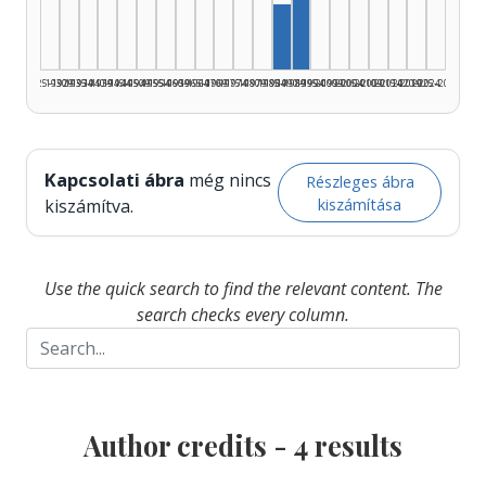
Author, 1985–1989: 1
1925–1929
1930–1934
1935–1939
1940–1944
1945–1949
1950–1954
1955–1959
1960–1964
1965–1969
1970–1974
1975–1979
1980–1984
1985–1989
1990–1994
1995–1999
2000–2004
2005–2009
2010–2014
2015–2019
2020–2024
2025–2026
Kapcsolati ábra
még nincs
Részleges ábra
kiszámítása
kiszámítva.
Use the quick search to find the relevant content. The
search checks every column.
Author credits -
4
results