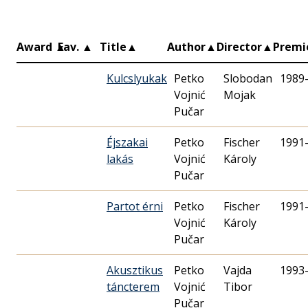
Award
▲
Fav.
▲
Title
▲
Author
▲
Director
▲
Premi
Kulcslyukak
Petko
Slobodan
1989
Vojnić
Mojak
Pučar
Éjszakai
Petko
Fischer
1991
lakás
Vojnić
Károly
Pučar
Partot érni
Petko
Fischer
1991
Vojnić
Károly
Pučar
Akusztikus
Petko
Vajda
1993
táncterem
Vojnić
Tibor
Pučar