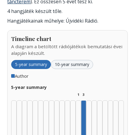
táncterem
). Ez összesen 5 évet tesz ki.
4 hangjáték készült tőle.
Hangjátékainak műhelye: Újvidéki Rádió.
Timeline chart
A diagram a betöltött rádiójátékok bemutatási évei
alapján készült.
5-year summary
10-year summary
Author
5-year summary
1
3
Author, 1990–1994: 3