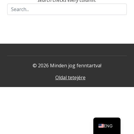
search checks every column.
© 2026 Minden jog fenntartva!
Oldal tetejére
ENG