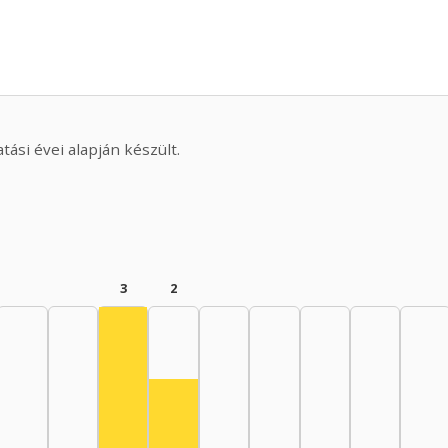
ási évei alapján készült.
3
2
Actor, 1965–1969: 3