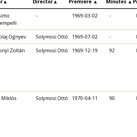
r
▲
Director
▲
Premiere
▲
Minutes
▲
P
simo
-
1969-03-02
-
empelli
olaj Ognyev
Solymosi Ottó
1969-07-02
-
nyi Zoltán
Solymosi Ottó
1969-12-19
92
 Miklós
Solymosi Ottó
1970-04-11
90