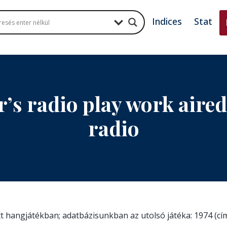
Indices
Stat
’s radio play work aire
radio
ott hangjátékban; adatbázisunkban az utolsó játéka: 1974 (cí