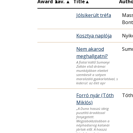
Award
▲
Fav.
▲
Title
▲
Autho
Jólsikerült tréfa
Mas
Bont
Kosztya naplója
Nyik
Nem akarod
Sumo
meghallgatni?
A fiatal költő Sumonyi
Zoltán első drámai
munkájában elveket
szembesít a szépen
moralizáló gyakorlatával, s
kiderül: az élet apr
Forró nyár (Tóth
Tóth
Miklós)
„A Duna hosszú ideig
pusztító áradással
fenyegetett.
Megzabolázásában a
néphadsereg katonái
jártak elől. A hosszú