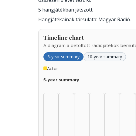
összesen 6 évet tesz ki.
5 hangjátékban játszott.
Hangjátékainak társulata: Magyar Rádió.
Timeline chart
A diagram a betöltött rádiójátékok bemutat
5-year summary
10-year summary
Actor
5-year summary