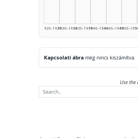
1925–1929
1930–1934
1935–1939
1940–1944
1945–1949
1950–195
1
Kapcsolati ábra
még nincs kiszámítva.
Use the 