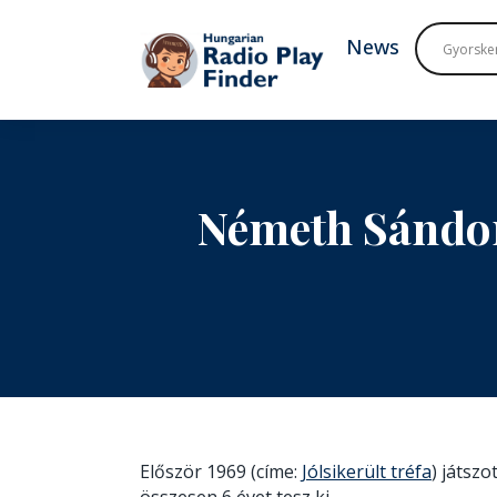
To navigation
To contents
News
Németh Sándor
Először 1969 (címe:
Jólsikerült tréfa
) játsz