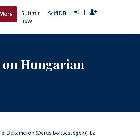
|
Submit
ScifiDB
More
new
d on Hungarian
me:
Dekameron (Derűs bölcsességek)
). Ez