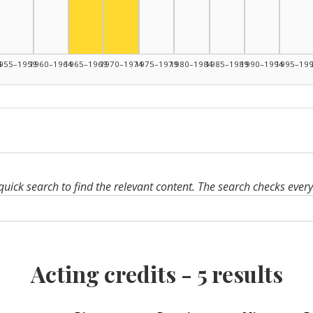
Actor, 1970–1974: 2
4
955–1959
1960–1964
1965–1969
1970–1974
1975–1979
1980–1984
1985–1989
1990–1994
1995–19
quick search to find the relevant content. The search checks ever
Acting credits -
5
results