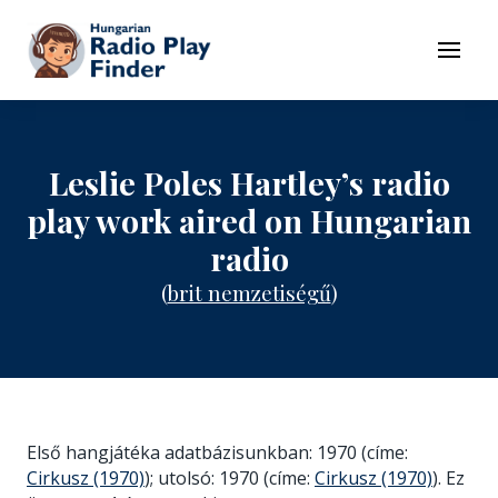
To navigation
To contents
Menu
Leslie Poles Hartley’s radio
play work aired on Hungarian
radio
(
brit nemzetiségű
)
Első hangjátéka adatbázisunkban: 1970 (címe:
Cirkusz (1970)
); utolsó: 1970 (címe:
Cirkusz (1970)
). Ez