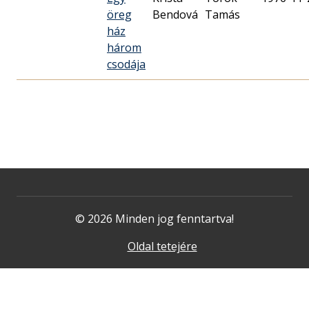
öreg
Bendová
Tamás
ház
három
csodája
© 2026 Minden jog fenntartva!
Oldal tetejére