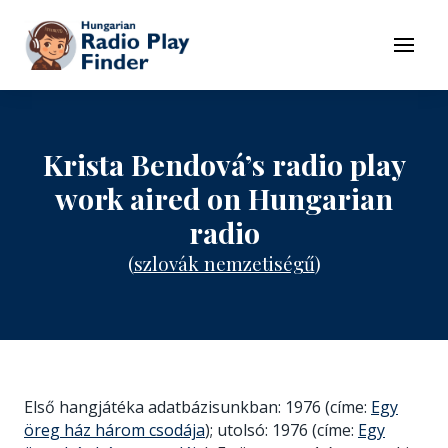
To navigation
To contents
Menu
Krista Bendová’s radio play
work aired on Hungarian
radio
(
szlovák nemzetiségű
)
Első hangjátéka adatbázisunkban: 1976 (címe:
Egy
öreg ház három csodája
); utolsó: 1976 (címe:
Egy