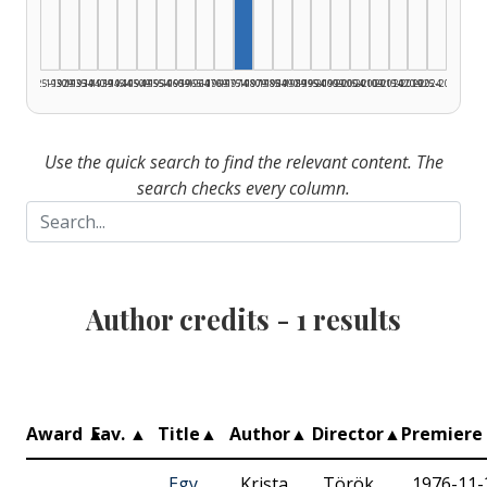
1925–1929
1930–1934
1935–1939
1940–1944
1945–1949
1950–1954
1955–1959
1960–1964
1965–1969
1970–1974
1975–1979
1980–1984
1985–1989
1990–1994
1995–1999
2000–2004
2005–2009
2010–2014
2015–2019
2020–2024
2025–2026
Use the quick search to find the relevant content. The
search checks every column.
Author credits -
1
results
Award
▲
Fav.
▲
Title
▲
Author
▲
Director
▲
Premiere
Egy
Krista
Török
1976-11-