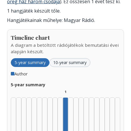
öreg ház három csodája
). Ez összesen 1 évet tesz ki.
1 hangjáték készült tőle.
Hangjátékainak műhelye: Magyar Rádió.
Timeline chart
A diagram a betöltött rádiójátékok bemutatási évei
alapján készült.
5-year summary
10-year summary
Author
5-year summary
1
Author, 1975–1979: 1