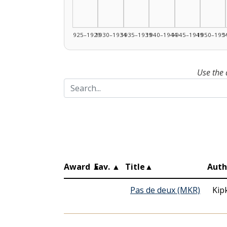
1925–1929
1930–1934
1935–1939
1940–1944
1945–1949
1950–195
1
Use the 
Award
▲
Fav.
▲
Title
▲
Auth
Pas de deux (MKR)
Kip