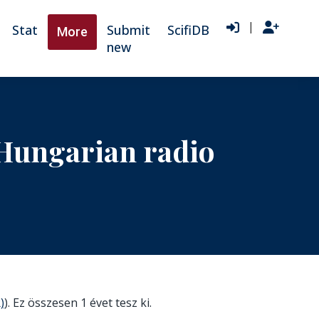
|
Stat
Submit
ScifiDB
More
new
 Hungarian radio
)
). Ez összesen 1 évet tesz ki.