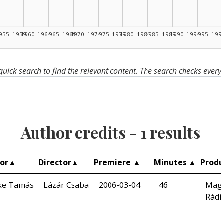
4
955–1959
1960–1964
1965–1969
1970–1974
1975–1979
1980–1984
1985–1989
1990–1994
1995–19
quick search to find the relevant content. The search checks ever
Author credits -
1
results
or
▲
Director
▲
Premiere
▲
Minutes
▲
Prod
ke Tamás
Lázár Csaba
2006-03-04
46
Mag
Rád