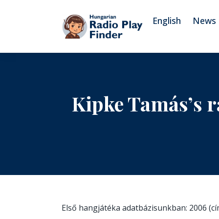
To navigation
To contents
English
News
Kipke Tamás’s r
Első hangjátéka adatbázisunkban: 2006 (c