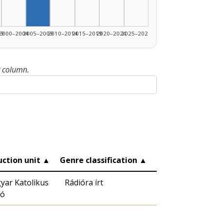
99
2000–2004
2005–2009
2010–2014
2015–2019
2020–2024
2025–2026
y column.
uction unit
▲
Genre classification
▲
yar Katolikus
Rádióra írt
ió