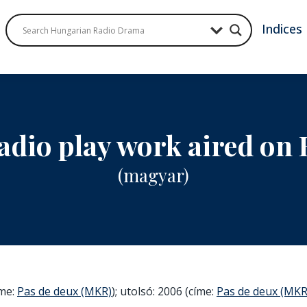
Indices
adio play work aired on
(magyar)
íme:
Pas de deux (MKR)
); utolsó: 2006 (címe:
Pas de deux (MKR