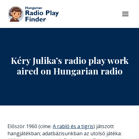
To navigation
To contents
Menu
Kéry Julika’s radio play work
aired on Hungarian radio
Először 1960 (címe:
A rabló és a tigris
) játszott
hangjátékban; adatbázisunkban az utolsó játéka: