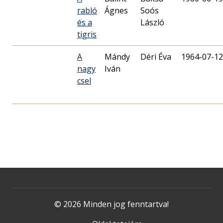
rabló
Ágnes
Soós
és a
László
tigris
A
Mándy
Déri Éva
1964-07-12
nagy
Iván
csel
© 2026 Minden jog fenntartva!