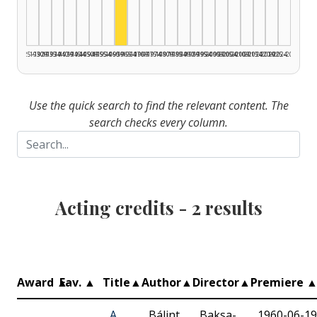
1925–1929
1930–1934
1935–1939
1940–1944
1945–1949
1950–1954
1955–1959
1960–1964
1965–1969
1970–1974
1975–1979
1980–1984
1985–1989
1990–1994
1995–1999
2000–2004
2005–2009
2010–2014
2015–2019
2020–2024
2025–2026
Use the quick search to find the relevant content. The
search checks every column.
Acting credits -
2
results
Award
▲
Fav.
▲
Title
▲
Author
▲
Director
▲
Premiere
A
Bálint
Baksa-
1960-06-19