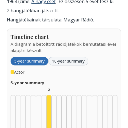
1964 (címe:
A nagy csel
). Ez összesen 5 évet tesz ki.
2 hangjátékban játszott.
Hangjátékainak társulata: Magyar Rádió.
Timeline chart
A diagram a betöltött rádiójátékok bemutatási évei
alapján készült.
5-year summary
10-year summary
Actor
5-year summary
2
Actor, 1960–1964: 2