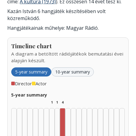
címe:
A kultúra (1973)
). Ez összesen 14 évet tesz ki.
Kazán István 6 hangjáték készítésében volt
közreműködő.
Hangjátékainak műhelye: Magyar Rádió.
Timeline chart
A diagram a betöltött rádiójátékok bemutatási évei
alapján készült.
5-year summary
10-year summary
Director
Actor
5-year summary
1
1
4