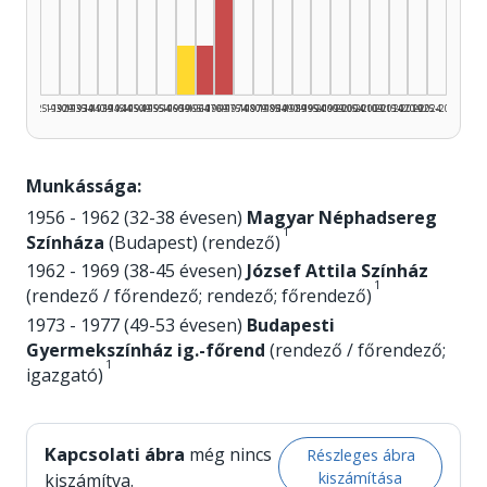
Director, 1970–1974: 4
Actor, 1960–1964: 1
Director, 1965–1969: 1
1925–1929
1930–1934
1935–1939
1940–1944
1945–1949
1950–1954
1955–1959
1960–1964
1965–1969
1970–1974
1975–1979
1980–1984
1985–1989
1990–1994
1995–1999
2000–2004
2005–2009
2010–2014
2015–2019
2020–2024
2025–2026
Munkássága:
1956 - 1962 (32-38 évesen)
Magyar Néphadsereg
1
Színháza
(Budapest) (rendező)
1962 - 1969 (38-45 évesen)
József Attila Színház
1
(rendező / főrendező; rendező; főrendező)
1973 - 1977 (49-53 évesen)
Budapesti
Gyermekszínház ig.-főrend
(rendező / főrendező;
1
igazgató)
Kapcsolati ábra
még nincs
Részleges ábra
kiszámítása
kiszámítva.