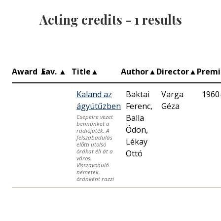
Acting credits -
1
results
Award
▲
Fav.
▲
Title
▲
Author
▲
Director
▲
Prem
Kaland az
Baktai
Varga
1960
ágyútűzben
Ferenc,
Géza
Balla
Csepelre vezet
bennünket a
Ödön,
rádiójáték. A
felszabadulás
Lékay
előtti utolsó
órákat éli át a
Ottó
város.
Visszavonuló
németek,
óránként razzi