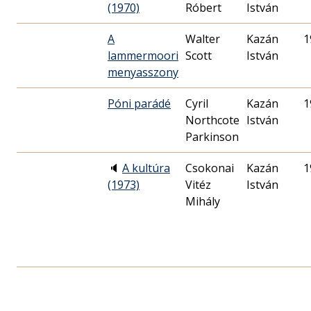
(1970)
Róbert
István
A
Walter
Kazán
1
lammermoori
Scott
István
menyasszony
Póni parádé
Cyril
Kazán
1
Northcote
István
Parkinson
🔈
A kultúra
Csokonai
Kazán
1
(1973)
Vitéz
István
Mihály