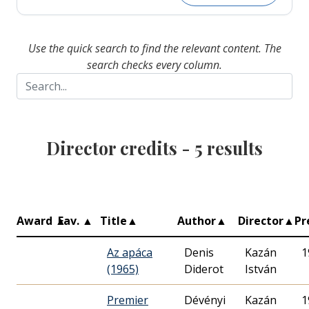
Use the quick search to find the relevant content. The
search checks every column.
Director credits -
5
results
Award
▲
Fav.
▲
Title
▲
Author
▲
Director
▲
Pr
Az apáca
Denis
Kazán
1
(1965)
Diderot
István
Premier
Dévényi
Kazán
1