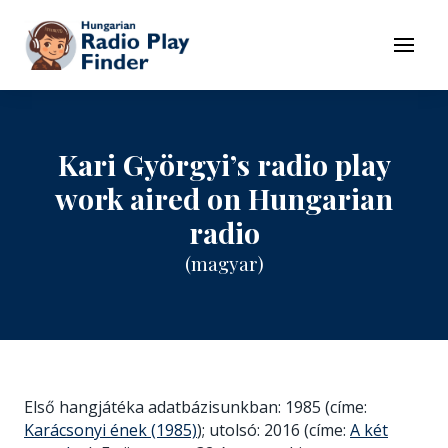
To navigation
To contents
Menu
Kari Györgyi’s radio play
work aired on Hungarian
radio
(magyar)
Első hangjátéka adatbázisunkban: 1985 (címe:
Karácsonyi ének (1985)
); utolsó: 2016 (címe:
A két