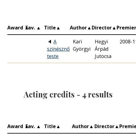
Award
▲
Fav.
▲
Title
▲
Author
▲
Director
▲
Premie
🔈
A
Kari
Hegyi
2008-1
színésznő
Györgyi
Árpád
teste
Jutocsa
Acting credits -
4
results
Award
▲
Fav.
▲
Title
▲
Author
▲
Director
▲
Premi