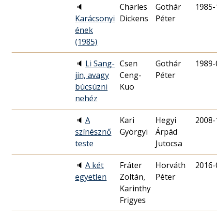
🔈
Charles
Gothár
1985-
Karácsonyi
Dickens
Péter
ének
(1985)
🔈
Li Sang-
Csen
Gothár
1989-
jin, avagy
Ceng-
Péter
búcsúzni
Kuo
nehéz
🔈
A
Kari
Hegyi
2008-
színésznő
Györgyi
Árpád
teste
Jutocsa
🔈
A két
Fráter
Horváth
2016-
egyetlen
Zoltán,
Péter
Karinthy
Frigyes