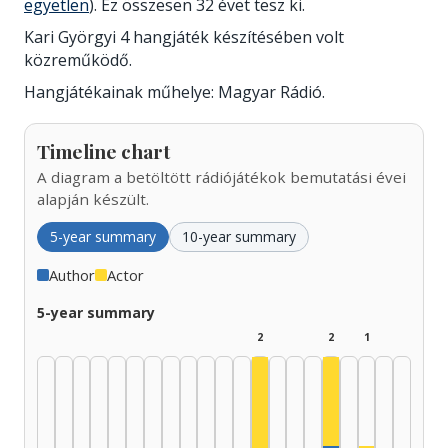
egyetlen
). Ez összesen 32 évet tesz ki.
Kari Györgyi 4 hangjáték készítésében volt
közreműködő.
Hangjátékainak műhelye: Magyar Rádió.
Timeline chart
A diagram a betöltött rádiójátékok bemutatási évei
alapján készült.
5-year summary
10-year summary
Author
Actor
5-year summary
2
2
1
Actor, 2005–200