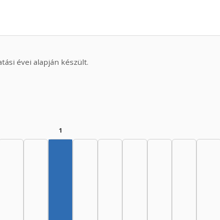
ási évei alapján készült.
1
Author, 1965–1969: 1