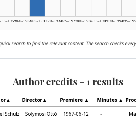
4
955–1959
1960–1964
1965–1969
1970–1974
1975–1979
1980–1984
1985–1989
1990–1994
1995–19
quick search to find the relevant content. The search checks ever
Author credits -
1
results
hor
▲
Director
▲
Premiere
▲
Minutes
▲
Pro
el Schulz
Solymosi Ottó
1967-06-12
-
Ma