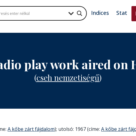
Indices
Stat
radio play work aired on
(
cseh nemzetiségű
)
íme:
A kőbe zárt fájdalom
); utolsó: 1967 (címe:
A kőbe zárt fá