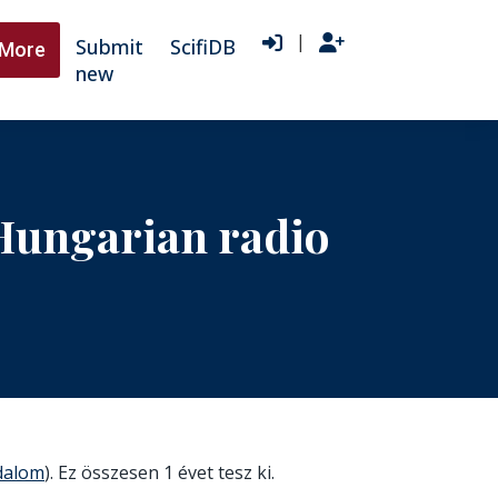
|
Submit
ScifiDB
More
new
 Hungarian radio
jdalom
). Ez összesen 1 évet tesz ki.