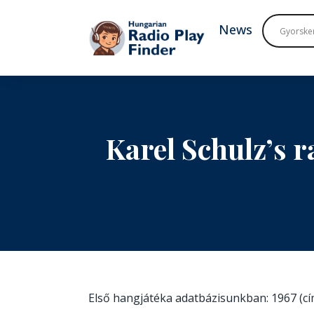
To navigation
To contents
News
Karel Schulz’s 
Első hangjátéka adatbázisunkban: 1967 (c