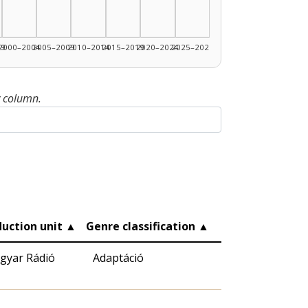
99
2000–2004
2005–2009
2010–2014
2015–2019
2020–2024
2025–2026
y column.
duction unit
▲
Genre classification
▲
gyar Rádió
Adaptáció