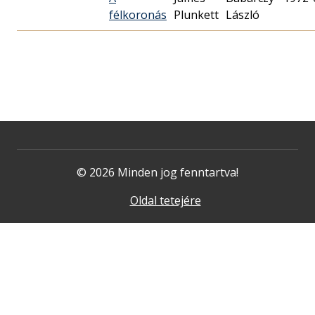
félkoronás
Plunkett
László
© 2026 Minden jog fenntartva!
Oldal tetejére