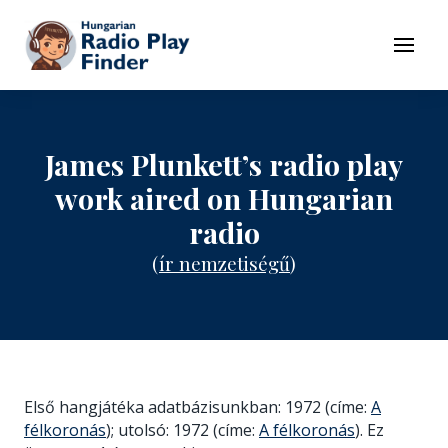
To navigation
To contents
Menu
James Plunkett’s radio play
work aired on Hungarian
radio
(
ír nemzetiségű
)
Első hangjátéka adatbázisunkban: 1972 (címe:
A
félkoronás
); utolsó: 1972 (címe:
A félkoronás
). Ez