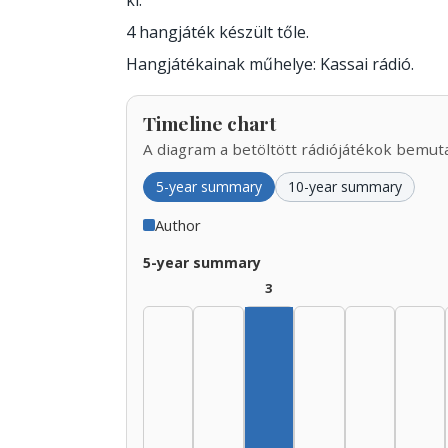
ki.
4 hangjáték készült tőle.
Hangjátékainak műhelye: Kassai rádió.
Timeline chart
A diagram a betöltött rádiójátékok bemutat
5-year summary
10-year summary
Author
5-year summary
3
Author, 1935–1939: 3