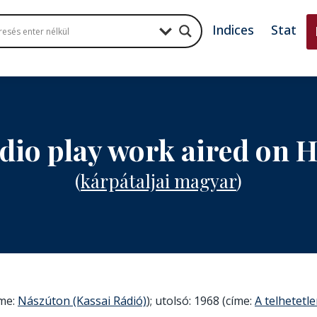
Indices
Stat
adio play work aired on 
(
kárpátaljai magyar
)
íme:
Nászúton (Kassai Rádió)
); utolsó: 1968 (címe:
A telhetetl