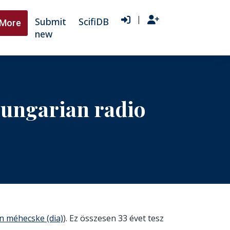
|
Submit
ScifiDB
More
new
Hungarian radio
en méhecske (dia)
). Ez összesen 33 évet tesz