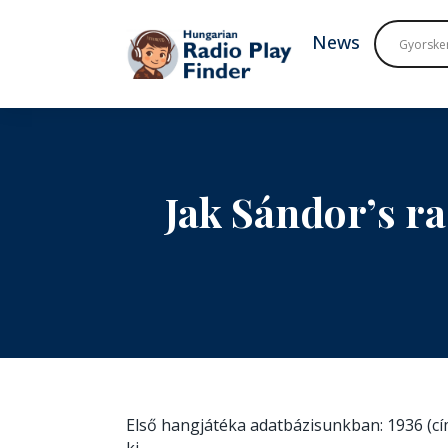
To navigation
To contents
News
Jak Sándor’s r
Első hangjátéka adatbázisunkban: 1936 (c