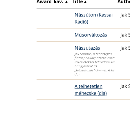
Award
▲
Fav.
▲
Title
▲
Auth
Nászúton (Kassai
Jak 
Rádió)
Műsorváltozás
Jak 
Nászutazás
Jak 
Jak Sándor, a tehetséges
fiatal podkarpatszká ruszi
író ötletekkel teli vidám kis
hangjátékot írt
„Nászutazás” címmel. A kis
dar
A telhetetlen
Jak 
méhecske (dia)