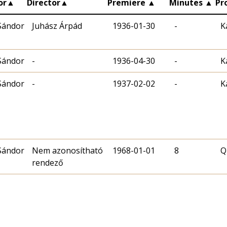
or
▲
Director
▲
Premiere
▲
Minutes
▲
Pr
Sándor
Juhász Árpád
1936-01-30
-
K
Sándor
-
1936-04-30
-
K
Sándor
-
1937-02-02
-
K
Sándor
Nem azonosítható
1968-01-01
8
Q
rendező