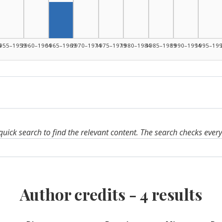
Author, 1965–1969: 1
4
955–1959
1960–1964
1965–1969
1970–1974
1975–1979
1980–1984
1985–1989
1990–1994
1995–19
quick search to find the relevant content. The search checks ever
Author credits -
4
results