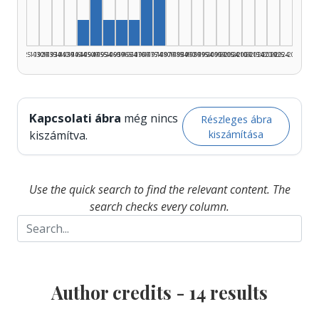
Author, 1950–1954: 3
Author, 1970–1974: 2
Author, 1945–1949: 1
Author, 1955–1959: 1
Author, 1960–1964: 1
Author, 1965–1969: 1
1925–1929
1930–1934
1935–1939
1940–1944
1945–1949
1950–1954
1955–1959
1960–1964
1965–1969
1970–1974
1975–1979
1980–1984
1985–1989
1990–1994
1995–1999
2000–2004
2005–2009
2010–2014
2015–2019
2020–2024
2025–2026
Kapcsolati ábra
még nincs
Részleges ábra
kiszámítása
kiszámítva.
Use the quick search to find the relevant content. The
search checks every column.
Author credits -
14
results