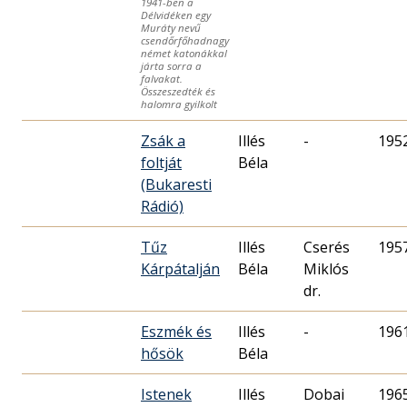
1941-ben a
Délvidéken egy
Muráty nevű
csendőrfőhadnagy
német katonákkal
járta sorra a
falvakat.
Összeszedték és
halomra gyilkolt
Zsák a
Illés
-
195
foltját
Béla
(Bukaresti
Rádió)
Tűz
Illés
Cserés
195
Kárpátalján
Béla
Miklós
dr.
Eszmék és
Illés
-
196
hősök
Béla
Istenek
Illés
Dobai
196