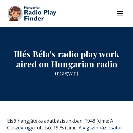
To navigation
To contents
Menu
Illés Béla’s radio play work
aired on Hungarian radio
(magyar)
Első hangjátéka adatbázisunkban: 1948 (címe:
A
Guszev-ügy
); utolsó: 1975 (címe:
A vígszínházi csata
).