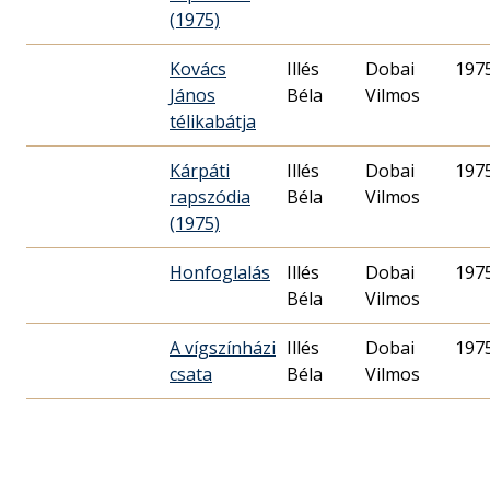
(1975)
Kovács
Illés
Dobai
197
János
Béla
Vilmos
télikabátja
Kárpáti
Illés
Dobai
197
rapszódia
Béla
Vilmos
(1975)
Honfoglalás
Illés
Dobai
197
Béla
Vilmos
A vígszínházi
Illés
Dobai
197
csata
Béla
Vilmos