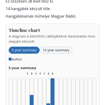
Ez összesen 28 évet tesz ki.
14 hangjáték készült tőle.
Hangjátékainak műhelye: Magyar Rádió.
Timeline chart
A diagram a betöltött rádiójátékok bemutatási évei
alapján készült.
5-year summary
10-year summary
Author
5-year summary
1
3
1
1
1
2
5
Author, 1975–1979: 5