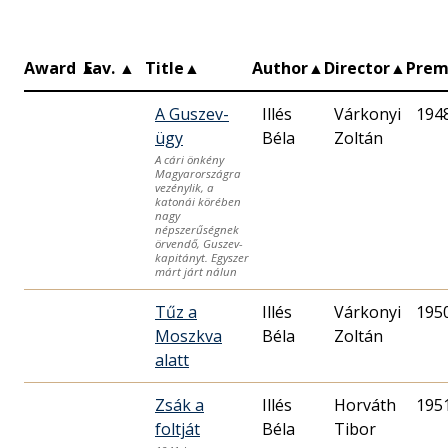
Award
▲
Fav.
▲
Title
▲
Author
▲
Director
▲
Prem
A Guszev-
Illés
Várkonyi
194
ügy
Béla
Zoltán
A cári önkény
Magyarországra
vezénylik, a
katonái körében
nagy
népszerűségnek
örvendő, Guszev-
kapitányt. Egyszer
márt járt nálun
Tűz a
Illés
Várkonyi
195
Moszkva
Béla
Zoltán
alatt
Zsák a
Illés
Horváth
195
foltját
Béla