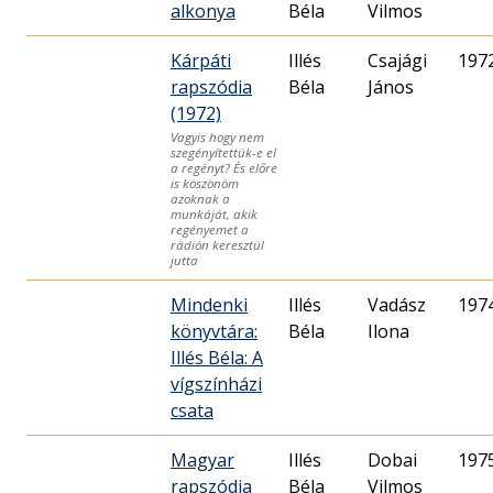
alkonya
Béla
Vilmos
Kárpáti
Illés
Csajági
197
rapszódia
Béla
János
(1972)
Vagyis hogy nem
szegényítettük-e el
a regényt? És előre
is köszönöm
azoknak a
munkáját, akik
regényemet a
rádión keresztül
jutta
Mindenki
Illés
Vadász
197
könyvtára:
Béla
Ilona
Illés Béla: A
vígszínházi
csata
Magyar
Illés
Dobai
197
rapszódia
Béla
Vilmos