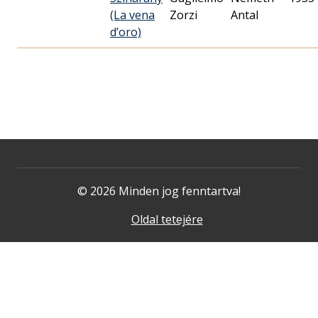
(La vena
Zorzi
Antal
d’oro)
© 2026 Minden jog fenntartva!
Oldal tetejére