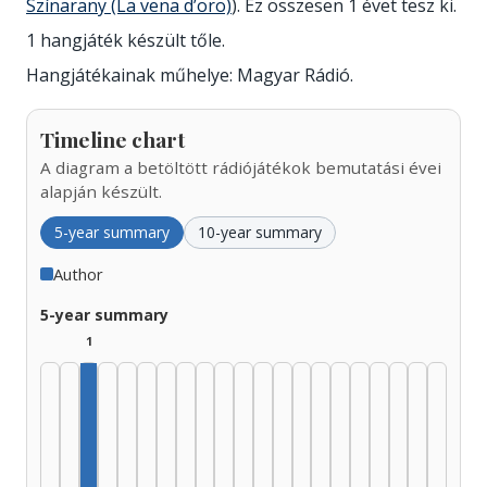
Színarany (La vena d’oro)
). Ez összesen 1 évet tesz ki.
1 hangjáték készült tőle.
Hangjátékainak műhelye: Magyar Rádió.
Timeline chart
A diagram a betöltött rádiójátékok bemutatási évei
alapján készült.
5-year summary
10-year summary
Author
5-year summary
1
Author, 1935–1939: 1