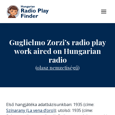
To navigation
To contents
Menu
Guglielmo Zorzi’s radio play
work aired on Hungarian
radio
(
olasz nemzetiségű
)
Első hangjátéka adatbázisunkban: 1935 (címe:
Színarany (La vena d’oro)
); utolsó: 1935 (címe: