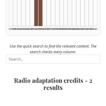
Radio adapter, 1955–1959: 1
Radio adapter, 1960–1964: 1
1925–1929
1930–1934
1935–1939
1940–1944
1945–1949
1950–1954
1955–1959
1960–1964
1965–1969
1970–1974
1975–1979
1980–1984
1985–1989
1990–1994
1995–1999
2000–2004
2005–2009
2010–2014
2015–2019
2020–2024
2025–2026
Use the quick search to find the relevant content. The
search checks every column.
Radio adaptation credits -
2
results