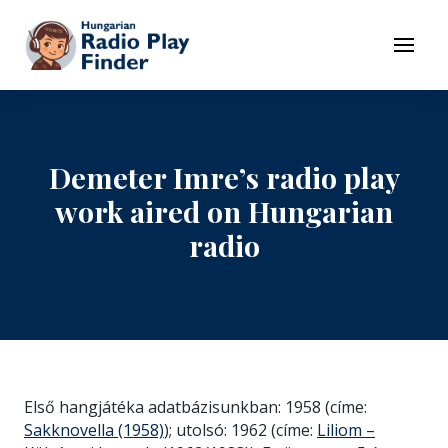
To navigation
To contents
Menu
Demeter Imre’s radio play
work aired on Hungarian
radio
Első hangjátéka adatbázisunkban: 1958 (címe:
Sakknovella (1958)
); utolsó: 1962 (címe:
Liliom –