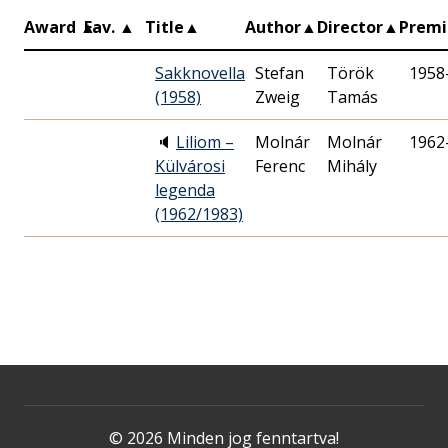
Award
▲
Fav.
▲
Title
▲
Author
▲
Director
▲
Prem
Sakknovella
Stefan
Török
1958
(1958)
Zweig
Tamás
🔈
Liliom –
Molnár
Molnár
1962
Külvárosi
Ferenc
Mihály
legenda
(1962/1983)
© 2026 Minden jog fenntartva!