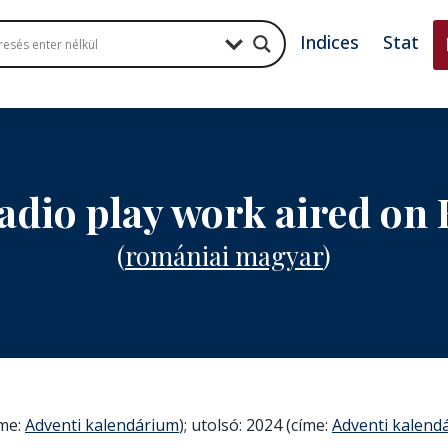
Indices
Stat
radio play work aired o
(
romániai magyar
)
íme:
Adventi kalendárium
); utolsó: 2024 (címe:
Adventi kalend