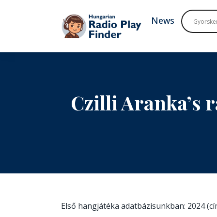
To navigation
To contents
News
Czilli Aranka’s 
Első hangjátéka adatbázisunkban: 2024 (c