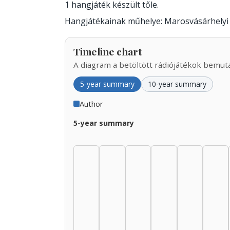
1 hangjáték készült tőle.
Hangjátékainak műhelye: Marosvásárhelyi 
Timeline chart
A diagram a betöltött rádiójátékok bemutat
5-year summary
10-year summary
Author
5-year summary