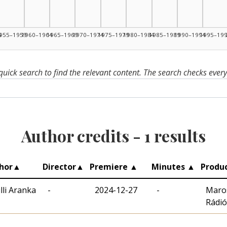
4
955–1959
1960–1964
1965–1969
1970–1974
1975–1979
1980–1984
1985–1989
1990–1994
1995–19
quick search to find the relevant content. The search checks ever
Author credits -
1
results
hor
▲
Director
▲
Premiere
▲
Minutes
▲
Produc
illi Aranka
-
2024-12-27
-
Maros
Rádió