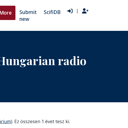
|
Submit
ScifiDB
More
new
n Hungarian radio
árium
). Ez összesen 1 évet tesz ki.