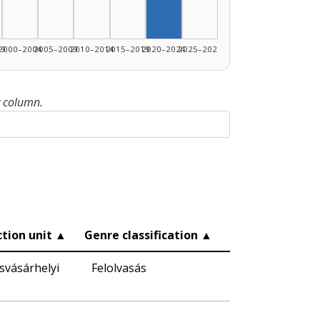
99
2000–2004
2005–2009
2010–2014
2015–2019
2020–2024
2025–2026
y column.
tion unit
▲
Genre classification
▲
vásárhelyi
Felolvasás