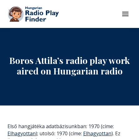
To navigation
To contents
Menu
Boros Attila’s radio play work
aired on Hungarian radio
Első hangjátéka adatbázisunkban: 1970 (címe:
Elhagyottan
); utolsó: 1970 (címe:
Elhagyottan
). Ez