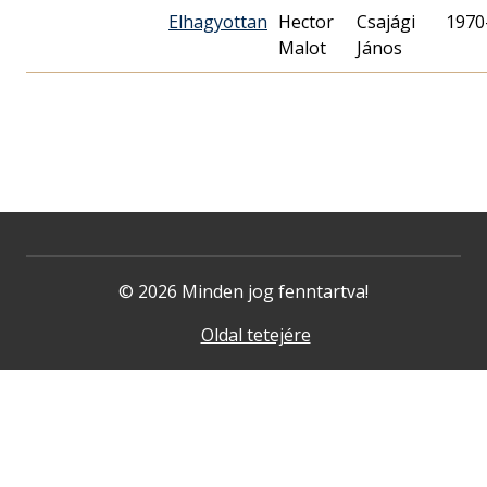
Elhagyottan
Hector
Csajági
1970
Malot
János
© 2026 Minden jog fenntartva!
Oldal tetejére