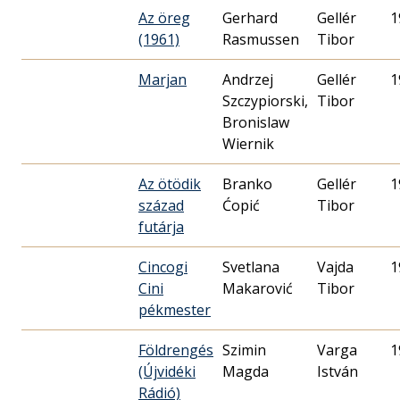
Az öreg
Gerhard
Gellér
1
(1961)
Rasmussen
Tibor
Marjan
Andrzej
Gellér
1
Szczypiorski,
Tibor
Bronislaw
Wiernik
Az ötödik
Branko
Gellér
1
század
Ćopić
Tibor
futárja
Cincogi
Svetlana
Vajda
1
Cini
Makarović
Tibor
pékmester
Földrengés
Szimin
Varga
1
(Újvidéki
Magda
István
Rádió)