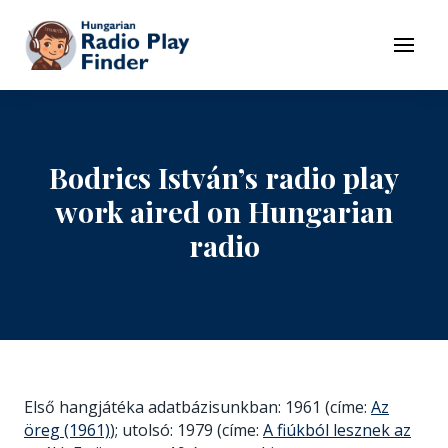
To navigation
To contents
Menu
Bodrics István’s radio play
work aired on Hungarian
radio
Első hangjátéka adatbázisunkban: 1961 (címe:
Az
öreg (1961)
); utolsó: 1979 (címe:
A fiúkból lesznek az