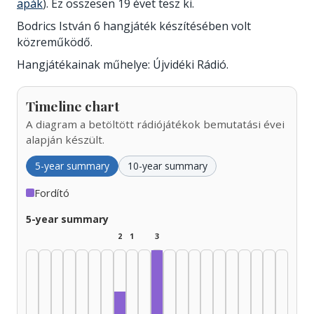
apák
). Ez összesen 19 évet tesz ki.
Bodrics István 6 hangjáték készítésében volt
közreműködő.
Hangjátékainak műhelye: Újvidéki Rádió.
Timeline chart
A diagram a betöltött rádiójátékok bemutatási évei
alapján készült.
5-year summary
10-year summary
Fordító
5-year summary
2
1
3