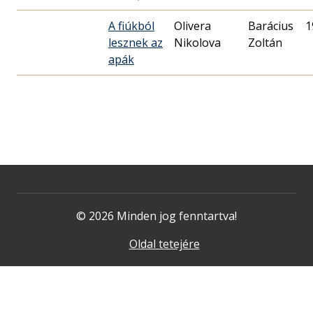
A fiúkból
Olivera
Barácius
1
lesznek az
Nikolova
Zoltán
apák
© 2026 Minden jog fenntartva!
Oldal tetejére