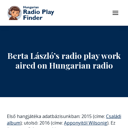
To navigation
To contents
Menu
Berta László’s radio play work
aired on Hungarian radio
Első hangjátéka adatbázisunkban: 2015 (címe:
Családi
album
); utolsó: 2016 (címe:
Apponyitól Wilsonig
). Ez