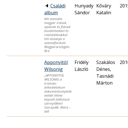
🔈
Családi
Hunyady
Kőváry
201
album
Sándor
Katalin
Két zseniális
magyar írónak,
apának és fiának
küzdelmekkel és
rivalizálásokkal
teli viszonya a
századforduló
Magyarországán.
Bró
Apponyitól
Fridély
Szakálos
201
Wilsonig
László
Dénes,
Tasnádi
„APPONYITÓL
WILSONIG a
Márton
trianoni
békediktátum
dokumentumjáték
valódi illetve
képzelt (időutazó
szereplőkkel
Szereplők: Márk –
Idő