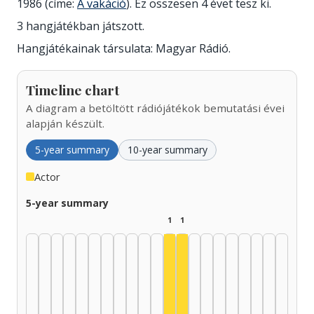
1986 (címe:
A vakáció
). Ez összesen 4 évet tesz ki.
3 hangjátékban játszott.
Hangjátékainak társulata: Magyar Rádió.
Timeline chart
A diagram a betöltött rádiójátékok bemutatási évei
alapján készült.
5-year summary
10-year summary
Actor
5-year summary
1
1
Actor, 1980–1984: 1
Actor, 1985–1989: 1