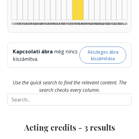
1925–1929
1930–1934
1935–1939
1940–1944
1945–1949
1950–1954
1955–1959
1960–1964
1965–1969
1970–1974
1975–1979
1980–1984
1985–1989
1990–1994
1995–1999
2000–2004
2005–2009
2010–2014
2015–2019
2020–2024
2025–2026
Kapcsolati ábra
még nincs
Részleges ábra
kiszámítása
kiszámítva.
Use the quick search to find the relevant content. The
search checks every column.
Acting credits -
3
results