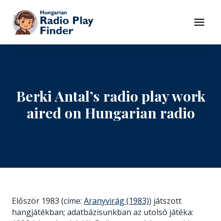
To navigation
To contents
Menu
Berki Antal’s radio play work
aired on Hungarian radio
Először 1983 (címe:
Aranyvirág (1983)
) játszott
hangjátékban; adatbázisunkban az utolsó játéka: