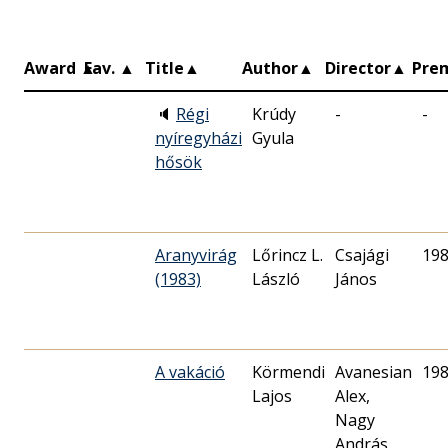
Award
▲
Fav.
▲
Title
▲
Author
▲
Director
▲
Pre
🔈
Régi
Krúdy
-
-
nyíregyházi
Gyula
hősök
Aranyvirág
Lőrincz L.
Csajági
198
(1983)
László
János
A vakáció
Körmendi
Avanesian
198
Lajos
Alex,
Nagy
András