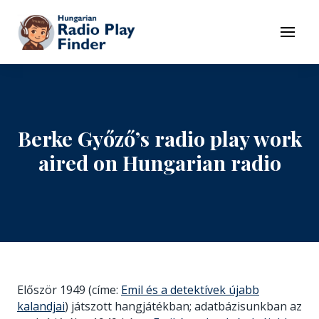
To navigation
To contents
Menu
Berke Győző’s radio play work
aired on Hungarian radio
Először 1949 (címe:
Emil és a detektívek újabb
kalandjai
) játszott hangjátékban; adatbázisunkban az