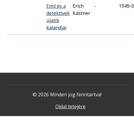
Emil és a
Erich
-
1949-0
detektívek
Kästner
újabb
kalandjai
© 2026 Minden jog fenntartva!
Oldal tetejére