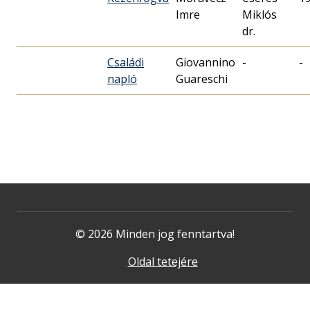
Imre
Miklós
dr.
Családi
Giovannino
-
-
napló
Guareschi
© 2026 Minden jog fenntartva!
Oldal tetejére