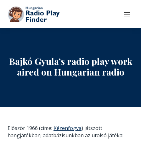
To navigation
To contents
Menu
Bajkó Gyula’s radio play work
aired on Hungarian radio
Először 1966 (címe:
Kézenfogva
) játszott
hangjátékban; adatbázisunkban az utolsó játéka: