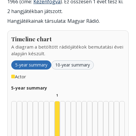
1966 (címe:
Kézenfogva
). Ez összesen 1 évet tesz ki.
2 hangjátékban játszott.
Hangjátékainak társulata: Magyar Rádió.
Timeline chart
A diagram a betöltött rádiójátékok bemutatási évei
alapján készült.
5-year summary
10-year summary
Actor
5-year summary
1
Actor, 1965–1969: 1