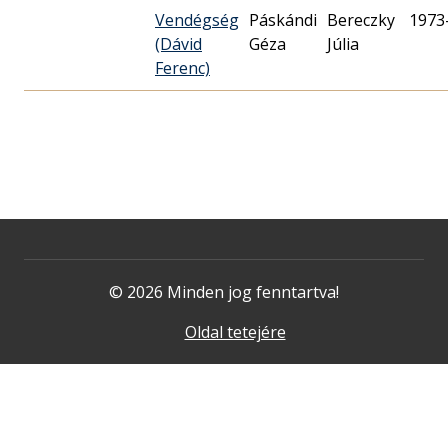
Vendégség
Páskándi
Bereczky
1973
(Dávid
Géza
Júlia
Ferenc)
© 2026 Minden jog fenntartva!
Oldal tetejére