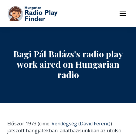
To navigation
To contents
Menu
Bagi Pál Balázs’s radio play
work aired on Hungarian
radio
Először 1973 (címe:
Vendégség (Dávid Ferenc)
)
játszott hangjátékban; adatbázisunkban az utolsó