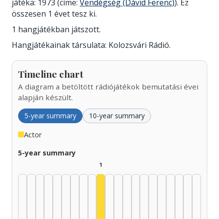
játéka: 1973 (címe:
Vendégség (Dávid Ferenc)
). Ez
összesen 1 évet tesz ki.
1 hangjátékban játszott.
Hangjátékainak társulata: Kolozsvári Rádió.
Timeline chart
A diagram a betöltött rádiójátékok bemutatási évei
alapján készült.
5-year summary
10-year summary
Actor
5-year summary
1