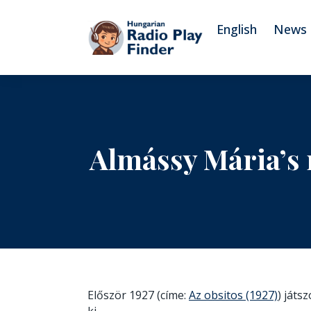
To navigation
To contents
English
News
Almássy Mária’s 
Először 1927 (címe:
Az obsitos (1927)
) játs