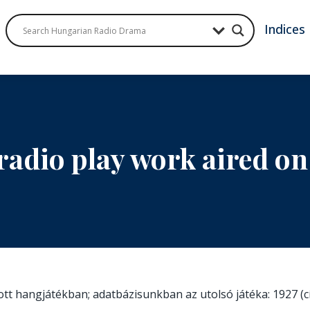
Indices
radio play work aired o
zott hangjátékban; adatbázisunkban az utolsó játéka: 1927 (