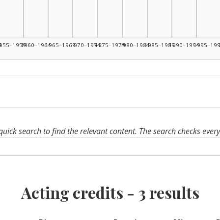
4
955–1959
1960–1964
1965–1969
1970–1974
1975–1979
1980–1984
1985–1989
1990–1994
1995–19
quick search to find the relevant content. The search checks ever
Acting credits -
3
results