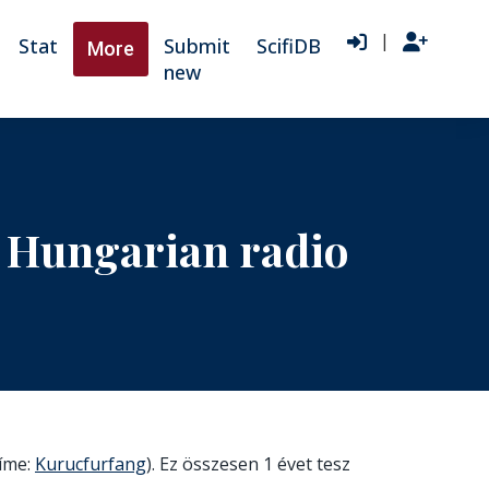
|
Stat
Submit
ScifiDB
More
new
n Hungarian radio
címe:
Kurucfurfang
). Ez összesen 1 évet tesz