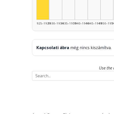
1925–1929
1930–1934
1935–1939
1940–1944
1945–1949
1950–195
1
Kapcsolati ábra
még nincs kiszámítva.
Use the 