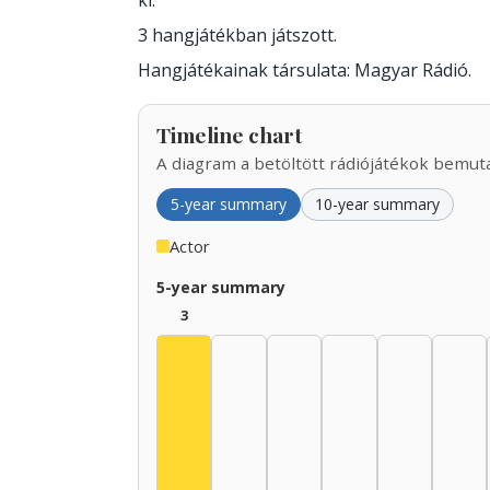
ki.
3 hangjátékban játszott.
Hangjátékainak társulata: Magyar Rádió.
Timeline chart
A diagram a betöltött rádiójátékok bemutat
5-year summary
10-year summary
Actor
5-year summary
3
Actor, 1925–1929: 3