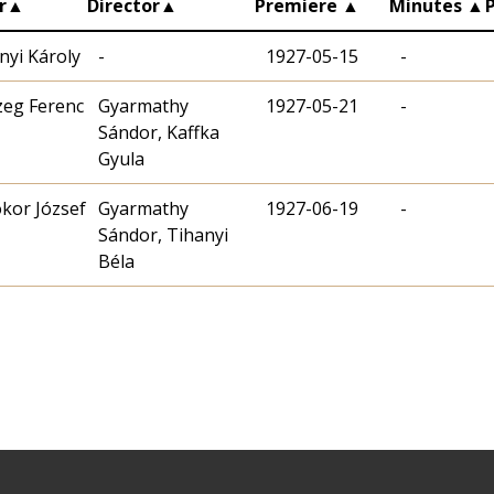
r
▲
Director
▲
Premiere
▲
Minutes
▲
nyi Károly
-
1927-05-15
-
zeg Ferenc
Gyarmathy
1927-05-21
-
Sándor, Kaffka
Gyula
Bokor József
Gyarmathy
1927-06-19
-
Sándor, Tihanyi
Béla