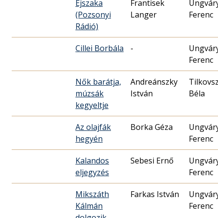
Éjszaka
Frantisek
Ungvár
(Pozsonyi
Langer
Ferenc
Rádió)
Cillei Borbála
-
Ungvár
Ferenc
Nők barátja,
Andreánszky
Tilkovs
múzsák
István
Béla
kegyeltje
Az olajfák
Borka Géza
Ungvár
hegyén
Ferenc
Kalandos
Sebesi Ernő
Ungvár
eljegyzés
Ferenc
Mikszáth
Farkas István
Ungvár
Kálmán
Ferenc
dolgozik