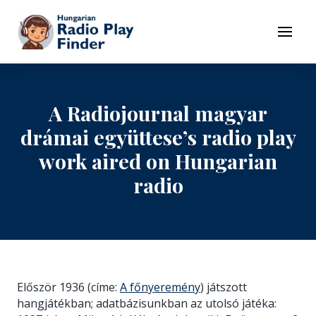
To navigation
To contents
Menu
A Radiojournal magyar
drámai együttese’s radio play
work aired on Hungarian
radio
Először 1936 (címe:
A főnyeremény
) játszott
hangjátékban; adatbázisunkban az utolsó játéka: