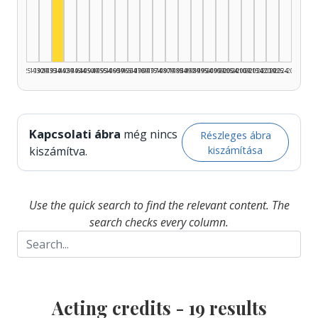
Actor, 1935–1939: 19
1925–1929
1930–1934
1935–1939
1940–1944
1945–1949
1950–1954
1955–1959
1960–1964
1965–1969
1970–1974
1975–1979
1980–1984
1985–1989
1990–1994
1995–1999
2000–2004
2005–2009
2010–2014
2015–2019
2020–2024
2025–2026
Kapcsolati ábra
még nincs
Részleges ábra
kiszámítása
kiszámítva.
Use the quick search to find the relevant content. The
search checks every column.
Acting credits -
19
results