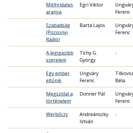
Mitihridates
Egri Viktor
Ungvár
aranya
Ferenc
Szabadság
Barta Lajos
Ungvár
(Pozsonyi
Ferenc
Rádió)
A legigazibb
Tichy G.
-
szerelem
György
Egy ember
Ungváry
Tilkovs
eltűnik
Ferenc
Béla
Megszólal a
Donner Pál
Ungvár
történelem
Ferenc
Werbőczy
Andreánszky
-
István