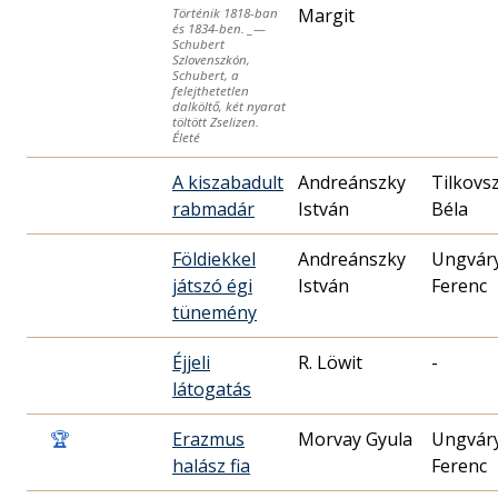
Margit
Történik 1818-ban
és 1834-ben. _—
Schubert
Szlovenszkón,
Schubert, a
felejthetetlen
dalköltő, két nyarat
töltött Zselizen.
Életé
A kiszabadult
Andreánszky
Tilkovs
rabmadár
István
Béla
Földiekkel
Andreánszky
Ungvár
játszó égi
István
Ferenc
tünemény
Éjjeli
R. Löwit
-
látogatás
🏆
Erazmus
Morvay Gyula
Ungvár
halász fia
Ferenc