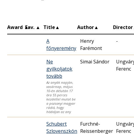
Award
▲
Fav.
▲
Title
▲
Author
▲
Director
A
Henry
-
főnyeremény
Farémont
Ne
Simai Sándor
Ungvár
gyilkoljatok
Ferenc
tovább
Az anyák napján,
vasárnap, május
10-én délután 17
óra 55 perces
kezdettel mutat be
a pozsonyi magyar
rádió, hogy
hódoljon az any
Schubert
Furchné-
Ungvár
Szlovenszkón
Reissenberger
Ferenc