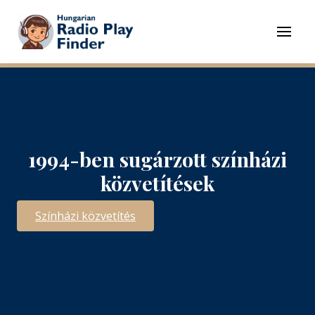
To navigation
To contents
Menu
1994-ben sugárzott színházi
közvetítések
Színházi közvetítés