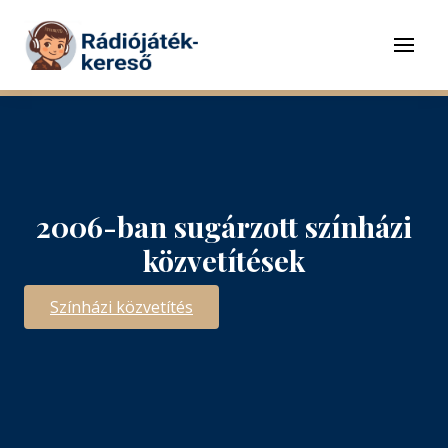
Tovább a navigációhoz
Tovább a tartalomhoz
Menü
2006-ban sugárzott színházi
közvetítések
Színházi közvetítés