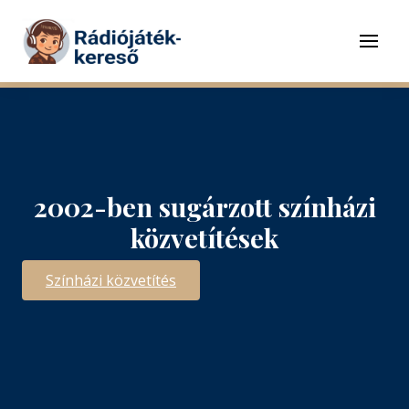
Tovább a navigációhoz
Tovább a tartalomhoz
Menü
2002-ben sugárzott színházi
közvetítések
Színházi közvetítés