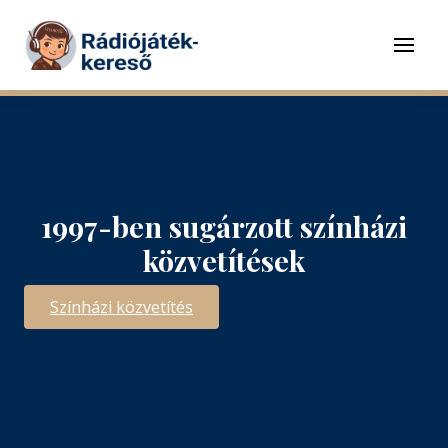
Tovább a navigációhoz
Tovább a tartalomhoz
Menü
1997-ben sugárzott színházi
közvetítések
Színházi közvetítés