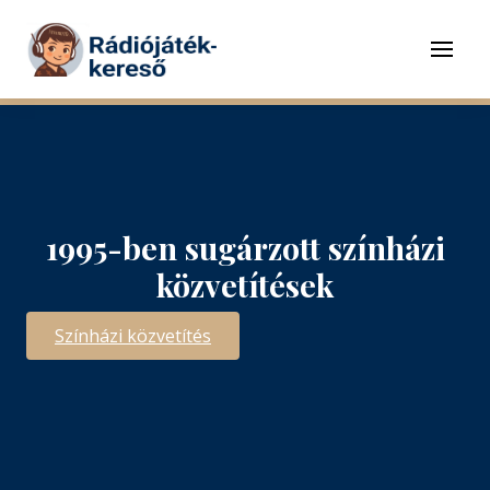
Tovább a navigációhoz
Tovább a tartalomhoz
Menü
1995-ben sugárzott színházi
közvetítések
Színházi közvetítés