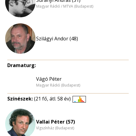
Magyar Rádió / MTVA (Budapest)
Szilágyi Andor (48)
Dramaturg:
Vágó Péter
Magyar Rádió (Budapest)
Színészek:
(21 fő, átl. 58 év)
Életkori
eloszlás
nagyítása
Vallai Péter (57)
Vígszínház (Budapest)