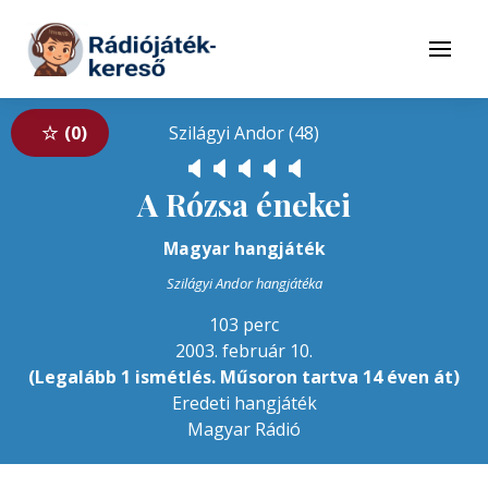
Tovább a navigációhoz
Tovább a tartalomhoz
Menü
0
Szilágyi Andor (48)
🔈
🔈
🔈
🔈
🔈
A Rózsa énekei
Magyar hangjáték
Szilágyi Andor hangjátéka
103 perc
2003. február 10.
(Legalább 1 ismétlés. Műsoron tartva 14 éven át)
Eredeti hangjáték
Magyar Rádió