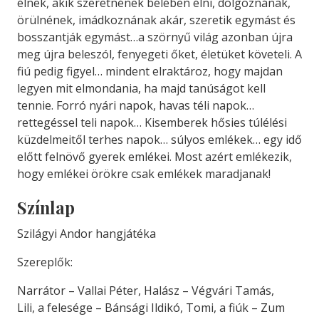
élnek, akik szeretnének bélében élni, dolgoznának,
örülnének, imádkoznának akár, szeretik egymást és
bosszantják egymást…a szörnyű világ azonban újra
meg újra beleszól, fenyegeti őket, életüket követeli. A
fiú pedig figyel… mindent elraktároz, hogy majdan
legyen mit elmondania, ha majd tanúságot kell
tennie. Forró nyári napok, havas téli napok…
rettegéssel teli napok… Kisemberek hősies túlélési
küzdelmeitől terhes napok… súlyos emlékek… egy idő
előtt felnövő gyerek emlékei. Most azért emlékezik,
hogy emlékei örökre csak emlékek maradjanak!
Színlap
Szilágyi Andor hangjátéka
Szereplők:
Narrátor – Vallai Péter, Halász – Végvári Tamás,
Lili, a felesége – Bánsági Ildikó, Tomi, a fiúk – Zum