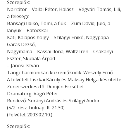
Szereplők:
Narrátor – Vallai Péter, Halász – Végvári Tamás, Lili,
a felesége –
Bánsági Ildikó, Tomi, a fiúk – Zum Dávid, Juló, a
lányuk – Patocskai
Kati, Kalapos hölgy – Szilágyi Enikő, Nagypapa –
Garas Dezső,
Nagymama – Kassai Ilona, Waltz Irén – Csákányi
Eszter, Skubala Árpád
– Jánosi István
Tangóharmonikán közreműködik: Weszely Ernő
A felvételt Liszkai Károly és Maksay Helga készítette
Zenei szerkesztő: Demjén Erzsébet
Dramaturg: Vágó Péter
Rendező: Surányi András és Szilágyi Andor
(5/2. rész: holnap, K. 21.30)
(Felvétel: 2003.02.10.)
Szereplők: