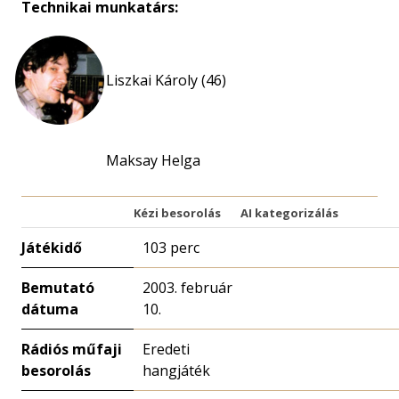
Technikai munkatárs:
Liszkai Károly (46)
Maksay Helga
Kézi besorolás
AI kategorizálás
Játékidő
103 perc
Bemutató
2003. február
dátuma
10.
Rádiós műfaji
Eredeti
besorolás
hangjáték