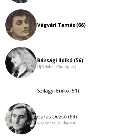
Végvári Tamás (66)
Bánsági Ildikó (56)
Új Színház (Budapest)
Szilágyi Enikő (51)
Garas Dezső (69)
Vígszínház (Budapest)