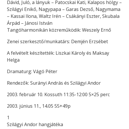
Dávid, Juló, a lányuk – Patocskai Kati, Kalapos hölgy –
Szilágyi Enikő, Nagypapa – Garas Dezső, Nagymama
– Kassai Ilona, Waltz Irén – Csákányi Eszter, Skubala
Árpád – Jánosi István
Tangóharmonikán közreműködik: Weszely Ernő
Zenei szerkesztő/munkatárs: Demjén Erzsébet
A felvételt készítették: Liszkai Károly és Maksay
Helga
Dramaturg: Vágó Péter
Rendezők: Surányi András és Szilágyi Andor
2003. február 10. Kossuth 11:35-12:00 5×25 perc
2003. június 11., 14.05 55+49p
1
Szilágyi Andor hangjátéka