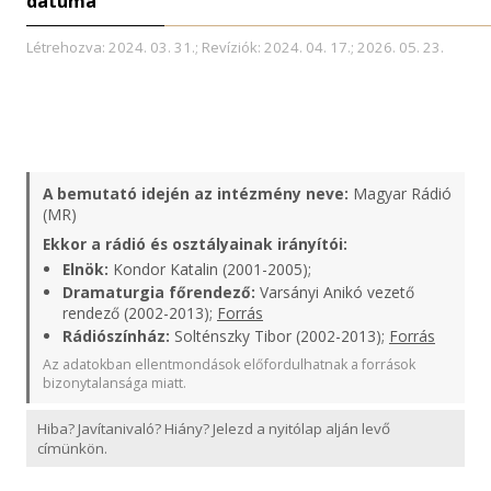
dátuma
Létrehozva: 2024. 03. 31.; Revíziók: 2024. 04. 17.; 2026. 05. 23.
A bemutató idején az intézmény neve:
Magyar Rádió
(MR)
Ekkor a rádió és osztályainak irányítói:
Elnök:
Kondor Katalin (2001-2005);
Dramaturgia főrendező:
Varsányi Anikó vezető
rendező (2002-2013);
Forrás
Rádiószínház:
Solténszky Tibor (2002-2013);
Forrás
Az adatokban ellentmondások előfordulhatnak a források
bizonytalansága miatt.
Hiba? Javítanivaló? Hiány? Jelezd a nyitólap alján levő
címünkön.