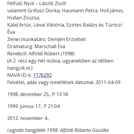
Félfülű Nyúl – László Zsolt
valamint Grillusz Dorka, Haumann Petra, Holl János,
Hullan Zsuzsa,
Kálid Artúr, Lévai Viktória, Szirtes Balázs és Túróczi
Éva
Zenei munkatárs: Demjén Erzsébet
Dramaturg: Marschall Éva
Rendező: Alföldi Róbert (1998)
(A 2. rész egy hét múlva, ugyanebben az időben
hangzik el.)
NAVA ID-k:
1176292
Felvétel, adás vagy ismétlések dátumai: 2011-04-09
1998. december 25., P 13.18
1999. június 17., P 21.04
2012. november 4.,
Legjobb hangjáték 1998- Alföldi Róberta Gücülke