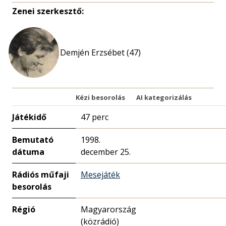
Zenei szerkesztő:
Demjén Erzsébet (47)
Kézi besorolás
AI kategorizálás
Játékidő
47 perc
Bemutató
1998.
dátuma
december 25.
Rádiós műfaji
Mesejáték
besorolás
Régió
Magyarország
(közrádió)