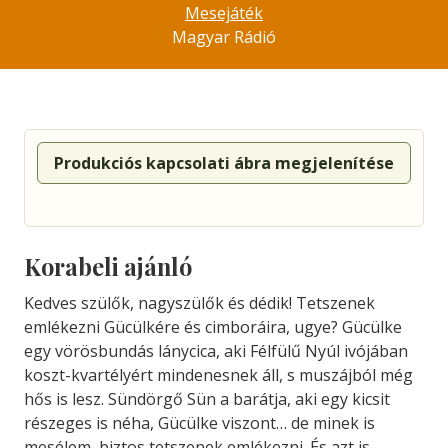
Mesejáték
Magyar Rádió
Produkciós kapcsolati ábra megjelenítése
Korabeli ajánló
Kedves szülők, nagyszülők és dé­dik! Tetszenek
emlékezni Gücülké­re és cimboráira, ugye? Gücülke
egy vörösbundás lánycica, aki Fél­fülű Nyúl ivójában
koszt-kvartélyért mindenesnek áll, s muszájból még
hős is lesz. Sündörgő Sün a barát­ja, aki egy kicsit
részeges is néha, Gücülke viszont… de minek is
mesélem, biztos tetszenek emlékez­ni. És azt is