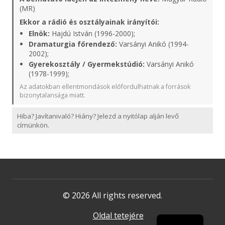
(MR)
Ekkor a rádió és osztályainak irányítói:
Elnök:
Hajdú István (1996-2000);
Dramaturgia főrendező:
Varsányi Anikó (1994-
2002);
Gyerekosztály / Gyermekstúdió:
Varsányi Anikó
(1978-1999);
Az adatokban ellentmondások előfordulhatnak a források
bizonytalansága miatt.
Hiba? Javítanivaló? Hiány? Jelezd a nyitólap alján levő
címünkön.
© 2026 All rights reserved.
Oldal tetejére