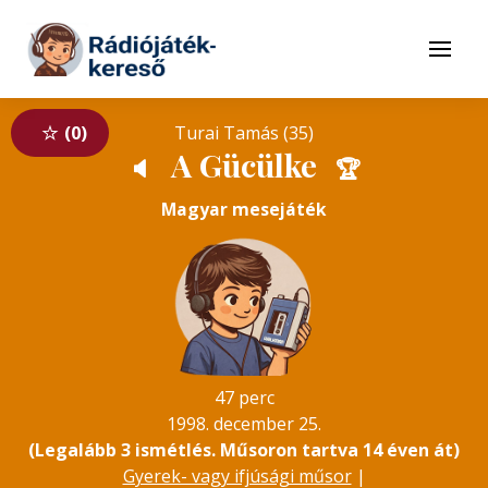
Tovább a navigációhoz
Tovább a tartalomhoz
Menü
0
Turai Tamás (35)
A Gücülke
🔈
🏆
Magyar mesejáték
47 perc
1998. december 25.
(Legalább 3 ismétlés. Műsoron tartva 14 éven át)
Gyerek- vagy ifjúsági műsor
|