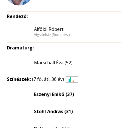
Rendező:
Alföldi Róbert
Vígszínház (Budapest)
Dramaturg:
Marschall Éva (52)
Színészek:
(7 fő, átl. 36 év)
Életkori
eloszlás
Eszenyi Enikő (37)
nagyítása
Stohl András (31)