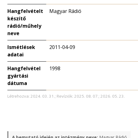
Hangfelvételt
Magyar Rádió
készítő
rádió/műhely
neve
Ismétlések
2011-04-09
adatai
Hangfelvétel
1998
gyártási
dátuma
Létrehozva: 2024. 03. 31.; Revíziók: 2025. 08. 07.; 2026. 05. 23.
A bemutató idején az intézmény neve:
Magyar Rádió