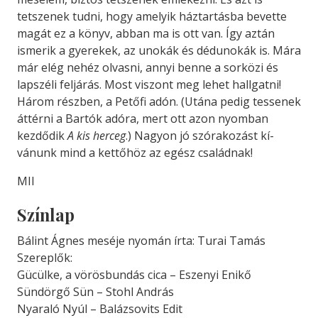
tetszenek tudni, hogy amelyik háztartásba bevette
magát ez a könyv, abban ma is ott van. Így aztán
ismerik a gyerekek, az unokák és dédunokák is. Mára
már elég nehéz olvasni, annyi benne a sorközi és
lapszéli feljá­rás. Most viszont meg lehet hall­gatni!
Három részben, a Petőfi adón. (Utána pedig tessenek
átté­rni a Bartók adóra, mert ott azon nyomban
kezdődik
A kis herceg
.) Nagyon jó szórakozást kí­
vánunk mind a kettőhöz az egész családnak!
MII
Színlap
Bálint Ágnes meséje nyomán írta: Turai Tamás
Szereplők:
Gücülke, a vörösbundás cica – Eszenyi Enikő
Sündörgő Sün – Stohl András
Nyaraló Nyúl – Balázsovits Edit