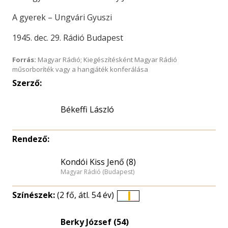
A gyerek – Ungvári Gyuszi
1945. dec. 29. Rádió Budapest
Forrás:
Magyar Rádió; Kiegészítésként Magyar Rádió
műsorboríték vagy a hangjáték konferálása
Szerző:
Békeffi László
Rendező:
Kondói Kiss Jenő (8)
Magyar Rádió (Budapest)
Színészek:
(2 fő, átl. 54 év)
Életkori
eloszlás
Berky József (54)