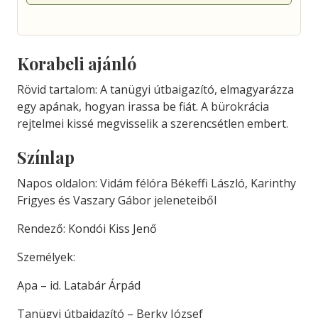
Korabeli ajánló
Rövid tartalom: A tanügyi útbaigazító, elmagyarázza
egy apának, hogyan irassa be fiát. A bürokrácia
rejtelmei kissé megvisselik a szerencsétlen embert.
Színlap
Napos oldalon: Vidám félóra Békeffi László, Karinthy
Frigyes és Vaszary Gábor jeleneteiből
Rendező: Kondói Kiss Jenő
Személyek:
Apa – id. Latabár Árpád
Tanügyi útbaidazító – Berky József