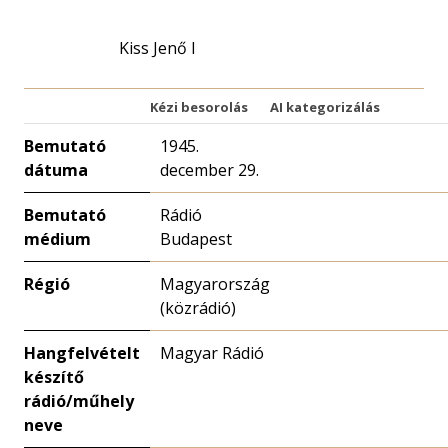
nagyítása
Kiss Jenő I
Kézi besorolás
AI kategorizálás
Bemutató
1945.
dátuma
december 29.
Bemutató
Rádió
médium
Budapest
Régió
Magyarország
(közrádió)
Hangfelvételt
Magyar Rádió
készítő
rádió/műhely
neve