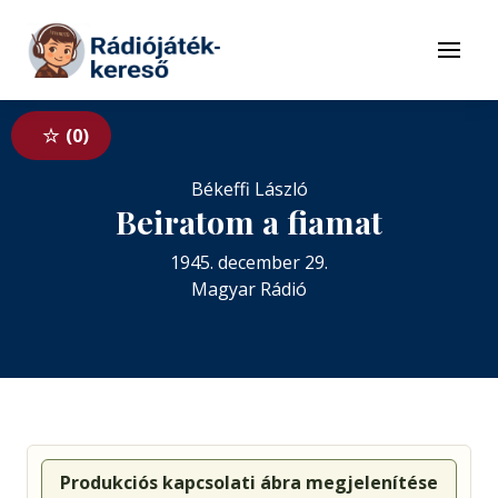
Tovább a navigációhoz
Tovább a tartalomhoz
Menü
0
Békeffi László
Beiratom a fiamat
1945. december 29.
Magyar Rádió
Produkciós kapcsolati ábra megjelenítése