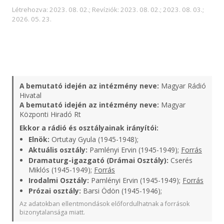
Létrehozva: 2023. 08. 02.; Revíziók: 2023. 08. 02.; 2023. 08. 03.;
2026. 05. 23.
A bemutató idején az intézmény neve:
Magyar Rádió
Hivatal
A bemutató idején az intézmény neve:
Magyar
Központi Hiradó Rt
Ekkor a rádió és osztályainak irányítói:
Elnök:
Ortutay Gyula (1945-1948);
Aktuális osztály:
Pamlényi Ervin (1945-1949);
Forrás
Dramaturg-igazgató (Drámai Osztály):
Cserés
Miklós (1945-1949);
Forrás
Irodalmi Osztály:
Pamlényi Ervin (1945-1949);
Forrás
Prózai osztály:
Barsi Ödön (1945-1946);
Az adatokban ellentmondások előfordulhatnak a források
bizonytalansága miatt.