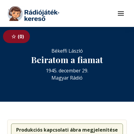
Tovább a navigációhoz
Tovább a tartalomhoz
Menü
0
Békeffi László
Beiratom a fiamat
1945. december 29.
Magyar Rádió
Produkciós kapcsolati ábra megjelenítése