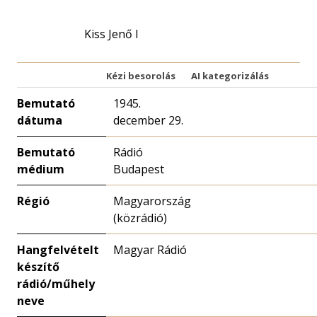
nagyítása
Kiss Jenő I
Kézi besorolás
AI kategorizálás
Bemutató
1945.
dátuma
december 29.
Bemutató
Rádió
médium
Budapest
Régió
Magyarország
(közrádió)
Hangfelvételt
Magyar Rádió
készítő
rádió/műhely
neve