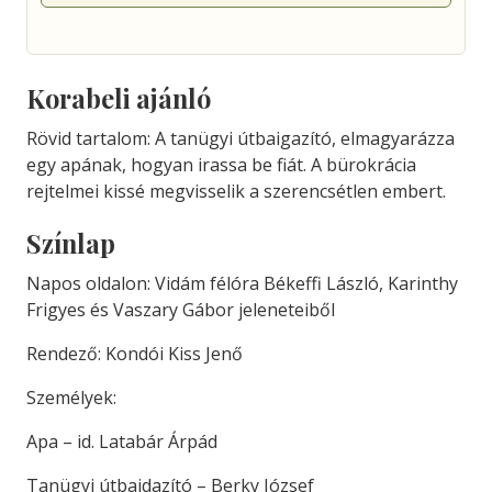
Korabeli ajánló
Rövid tartalom: A tanügyi útbaigazító, elmagyarázza
egy apának, hogyan irassa be fiát. A bürokrácia
rejtelmei kissé megvisselik a szerencsétlen embert.
Színlap
Napos oldalon: Vidám félóra Békeffi László, Karinthy
Frigyes és Vaszary Gábor jeleneteiből
Rendező: Kondói Kiss Jenő
Személyek:
Apa – id. Latabár Árpád
Tanügyi útbaidazító – Berky József