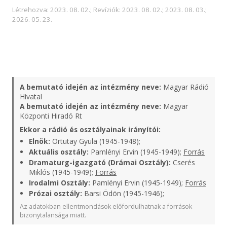
Létrehozva: 2023. 08. 02.; Revíziók: 2023. 08. 02.; 2023. 08. 03.;
2026. 05. 23.
A bemutató idején az intézmény neve:
Magyar Rádió
Hivatal
A bemutató idején az intézmény neve:
Magyar
Központi Hiradó Rt
Ekkor a rádió és osztályainak irányítói:
Elnök:
Ortutay Gyula (1945-1948);
Aktuális osztály:
Pamlényi Ervin (1945-1949);
Forrás
Dramaturg-igazgató (Drámai Osztály):
Cserés
Miklós (1945-1949);
Forrás
Irodalmi Osztály:
Pamlényi Ervin (1945-1949);
Forrás
Prózai osztály:
Barsi Ödön (1945-1946);
Az adatokban ellentmondások előfordulhatnak a források
bizonytalansága miatt.