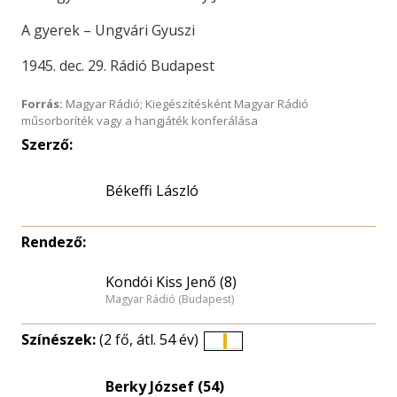
A gyerek – Ungvári Gyuszi
1945. dec. 29. Rádió Budapest
Forrás:
Magyar Rádió; Kiegészítésként Magyar Rádió
műsorboríték vagy a hangjáték konferálása
Szerző:
Békeffi László
Rendező:
Kondói Kiss Jenő (8)
Magyar Rádió (Budapest)
Színészek:
(2 fő, átl. 54 év)
Életkori
eloszlás
Berky József (54)