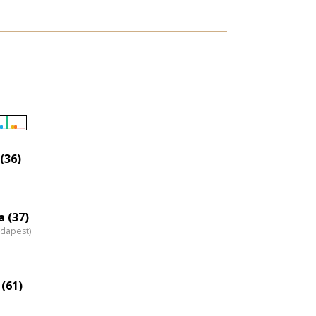
Életkori
eloszlás
(36)
nagyítása
 (37)
udapest)
(61)