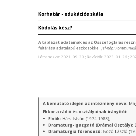
Korhatár - edukációs skála
Kódolás kész?
A táblázat adatainak és az Összefoglalás részn
feltárása adatalapú eszközökkel.
Jel-Kép: Kommuniká
Létrehozva: 2021. 09. 29.; Revíziók: 2023. 01. 26.; 202
A bemutató idején az intézmény neve:
Mag
Ekkor a rádió és osztályainak irányítói:
Elnök:
Hárs István (1974-1988);
Dramaturg-igazgató (Drámai Osztály):
B
Dramaturgia főrendező:
Bozó László (19