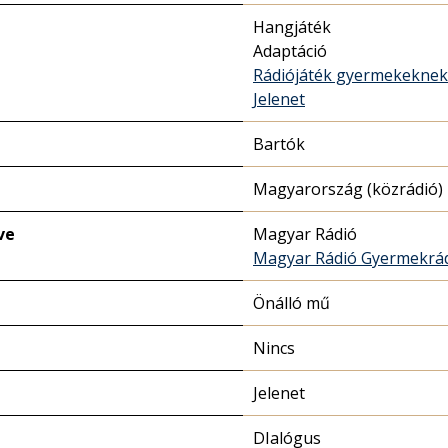
Hangjáték
Adaptáció
Rádiójáték gyermekeknek
Jelenet
Bartók
Magyarország (közrádió)
ve
Magyar Rádió
Magyar Rádió Gyermekrá
Önálló mű
Nincs
Jelenet
DIalógus