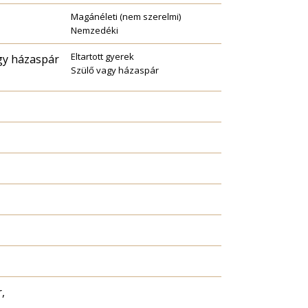
Magánéleti (nem szerelmi)
Nemzedéki
Eltartott gyerek
agy házaspár
Szülő vagy házaspár
,