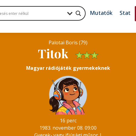
Mutatók
Stat
Palotai Boris (79)
Titok
★
★
★
Magyar rádiójáték gyermekeknek
16 perc
1983. november 08. 09:00
Gyerek- vagy ifjúsági műsor
|