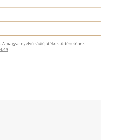
025). A magyar nyelvű rádiójátékok történetének
.4.49