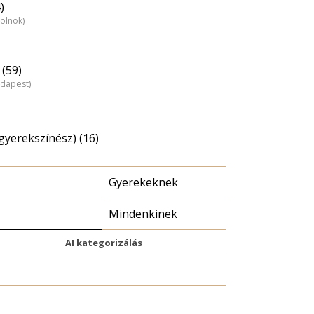
)
zolnok)
(59)
udapest)
gyerekszínész) (16)
Gyerekeknek
Mindenkinek
AI kategorizálás