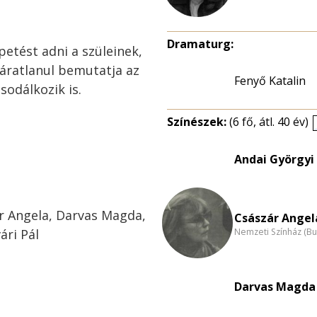
Dramaturg:
petést adni a szüleinek,
áratlanul bemutatja az
Fenyő Katalin
csodálkozik is.
Színészek:
(6 fő, átl. 40 év)
Andai Györgyi 
r Angela, Darvas Magda,
Császár Angela
ri Pál
Nemzeti Színház (B
Darvas Magda 