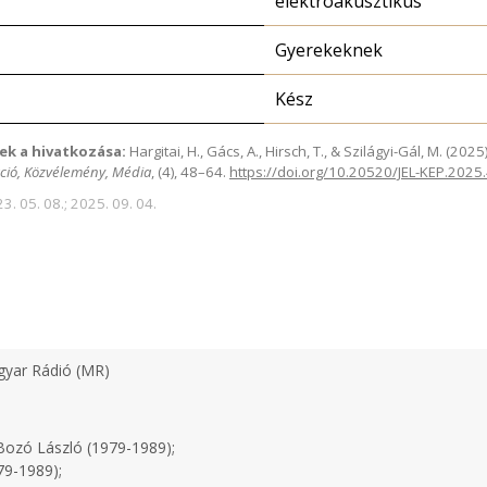
elektroakusztikus
Gyerekeknek
Kész
ek a hivatkozása:
Hargitai, H., Gács, A., Hirsch, T., & Szilágyi-Gál, M. (2
ció, Közvélemény, Média
, (4), 48–64.
https://doi.org/10.20520/JEL-KEP.2025
3. 05. 08.; 2025. 09. 04.
yar Rádió (MR)
ozó László (1979-1989);
79-1989);