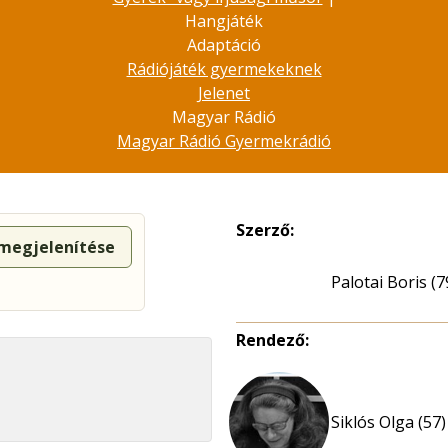
Hangjáték
Adaptáció
Rádiójáték gyermekeknek
Jelenet
Magyar Rádió
Magyar Rádió Gyermekrádió
Szerző:
 megjelenítése
Palotai Boris (7
Rendező:
Siklós Olga (57)