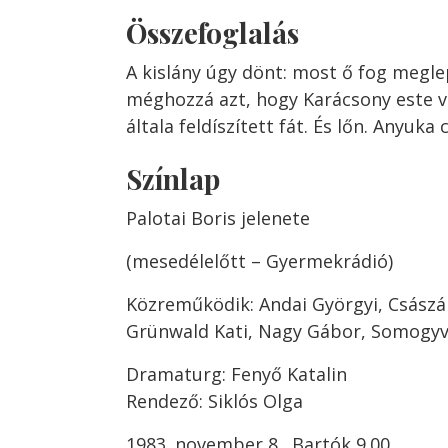
Összefoglalás
A kislány úgy dönt: most ő fog megle
méghozzá azt, hogy Karácsony este v
általa feldíszített fát. És lőn. Anyuka 
Színlap
Palotai Boris jelenete
(mesedélelőtt – Gyermekrádió)
Közreműködik: Andai Györgyi, Császá
Grünwald Kati, Nagy Gábor, Somogyvá
Dramaturg: Fenyő Katalin
Rendező: Siklós Olga
1983. november 8., Bartók 9.00