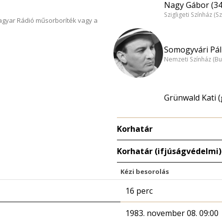
Nagy Gábor (34
Szigligeti Színház (S
Magyar Rádió műsorboríték vagy a
Somogyvári Pál 
Nemzeti Színház (B
Grünwald Kati (
Korhatár
Korhatár (ifjúságvédelmi)
Kézi besorolás
16 perc
1983. november 08. 09:00