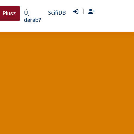
|
Új
ScifiDB
Plusz
darab?