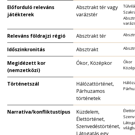
Túlvil
Előforduló releváns
Absztrakt tér vagy
Szakrá
játékterek
varázstér
Absztr
varáz
Absztr
Releváns földrajzi régió
Absztrakt tér
Absztr
Időszinkronitás
Absztrakt
Ókor
Megidézett kor
Ókor, Középkor
Közép
(nemzetközi)
Hálóza
Történetszál
Hálózattörténet,
Párhu
Párhuzamos
történetek
Élettö
Narratíva/konfliktustípus
Küzdelem,
Szenv
Élettörténet,
Látog
Szenvedéstörténet,
világb
Látogatás egy