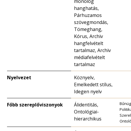
monológ
hanghatás,
Párhuzamos
szövegmondás,
Tömeghang,
Kórus, Archiv
hangfelvételt
tartalmaz, Archiv
médiafelvételt
tartalmaz
Nyelvezet
Köznyelv,
Emelkedett stílus,
Idegen nyelv
Bűnüg
Főbb szereplőviszonyok
Álidentitás,
Politik
Ontológiai-
Szerel
hierarchikus
Ontoló