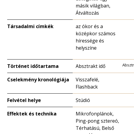
másik világban,
Átváltozás
Társadalmi címkék
az ókor és a
középkor számos
híressége és
helyszíne
Absztr
Történet időtartama
Absztrakt idő
Cselekmény kronológiája
Visszafelé,
Flashback
Felvétel helye
Stúdió
Effektek és technika
Mikrofonplánok,
Ping-pong sztereó,
Térhatású, Belső