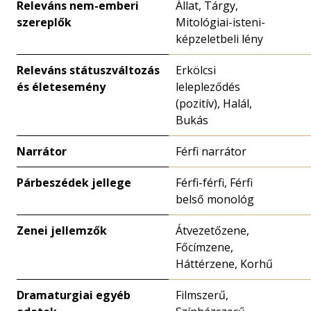
Releváns nem-emberi
Állat, Tárgy,
szereplők
Mitológiai-isteni-
képzeletbeli lény
Releváns státuszváltozás
Erkölcsi
és életesemény
lelepleződés
(pozitív), Halál,
Bukás
Narrátor
Férfi narrátor
Párbeszédek jellege
Férfi-férfi, Férfi
belső monológ
Zenei jellemzők
Átvezetőzene,
Főcímzene,
Háttérzene, Korhű
Dramaturgiai egyéb
Filmszerű,