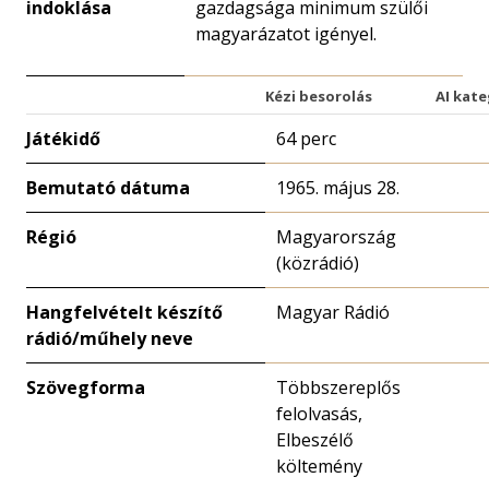
indoklása
gazdagsága minimum szülői
magyarázatot igényel.
Kézi besorolás
AI kate
Játékidő
64 perc
Bemutató dátuma
1965. május 28.
Régió
Magyarország
(közrádió)
Hangfelvételt készítő
Magyar Rádió
rádió/műhely neve
Szövegforma
Többszereplős
felolvasás,
Elbeszélő
költemény