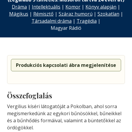
Dráma
|
Intellektuális
|
Komor
|
Könyv alapján
|
Mágikus
|
Rémisztő
|
Száraz humorú
|
Szokatlan
|
Társadalmi dráma
|
Tragédia
|
Magyar Rádió
Produkciós kapcsolati ábra megjelenítése
Összefoglalás
Vergilius kíséri látogatóját a Pokolban, ahol sorra
megismerkedünk az egykori bűnösökkel, bűneikkel
és a bűnhődés formáival, valamint a büntetőkkel az
ördögökkel.