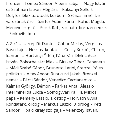
firenzei – Tompa Sándor, A pénz rabjai – Nagy István
és Szatmári István, Flégiász – Raksányi Gellért,
Dölyfös lélek az ötödik körben – Szénási Ernő, Dis
városának őre – Szirtes Ádám, Fúria – Kohut Magda,
Mennyei segítő – Berek Kati, Farinata, firenzei nemes
– Sinkovits Imre.
A 2. rész szereplői: Dante – Gábor Miklós, Vergilius –
Básti Lajos, Nessus, kentaur – Gelley Kornél, Chiron,
kentaur – Harkányi Ödön, Fába zárt lélek – Avar
István, Bokorba zárt lélek – Bitskey Tibor, Capaneus
– Mádi Szabó Gábor, Brunetto Latini, firenzei író és
politikus – Ajtay Andor, Rusticucci Jakab, firenzei
nemes – Pécsi Sándor, Venedico Caccianemico –
Kálmán György, Démon – Farkas Antal, Alessio
Interminei da Lucca – Somogyvári Pál, III. Miklós
pápa – Kemény László, 1. ördög – Horváth Gyula,
Rondafark, ördög – Márkus László, 3. ördög – Peti
Sándor, Tibald király szolgája – Velenczey István,