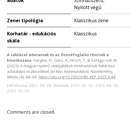
adatok
Színházszerű,
Nyitott végű
Zenei tipológia
Klasszikus zene
Korhatár - edukációs
Klasszikus
skála
A táblázat adatainak és az Összefoglalás résznek a
hivatkozása:
Hargitai, H., Gács, A., Hirsch, T., & Szilágyi-Gál, M.
(2025). A magyar nyelvű rádiójátékok történetének feltárása
adatalapú eszközökkel.
Jel-Kép: Kommunikáció, Közvélemény,
Média
, (4), 48–64.
https://doi.org/10.20520/JEL-KEP.2025.4.49
Létrehozva: 2021. 09. 28.; Revíziók: 2023. 02. 12.; 2023. 04. 18.;
2023. 05. 23.
Comments are closed.