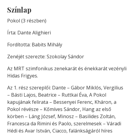
Színlap
Pokol (3 részben)
Írta: Dante Alighieri
Fordította: Babits Mihály
Zenéjét szerezte: Szokolay Sándor
Az MRT szimfonikus zenekarát és énekkarát vezényli
Hidas Frigyes.
Az 1. rész szereplői: Dante – Gábor Miklós, Vergilius
– Básti Lajos, Beatrice – Ruttkai Éva, A Pokol
kapujának felirata – Bessenyei Ferenc, Kháron, a
Pokol révésze – Kőmíves Sándor, Hang az első
körben – Láng József, Minosz – Basilides Zoltán,
Francesca da Rimini és Paolo, szerelmesek – Váradi
Hédi és Avar István, Ciacco, falánkságáról híres