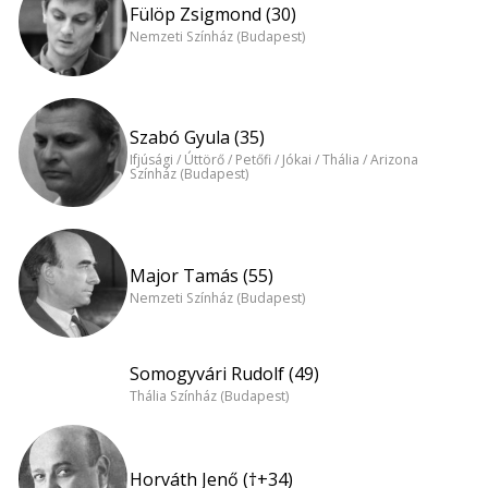
Fülöp Zsigmond (30)
Nemzeti Színház (Budapest)
Szabó Gyula (35)
Ifjúsági / Úttörő / Petőfi / Jókai / Thália / Arizona
Színház (Budapest)
Major Tamás (55)
Nemzeti Színház (Budapest)
Somogyvári Rudolf (49)
Thália Színház (Budapest)
Horváth Jenő (†+34)