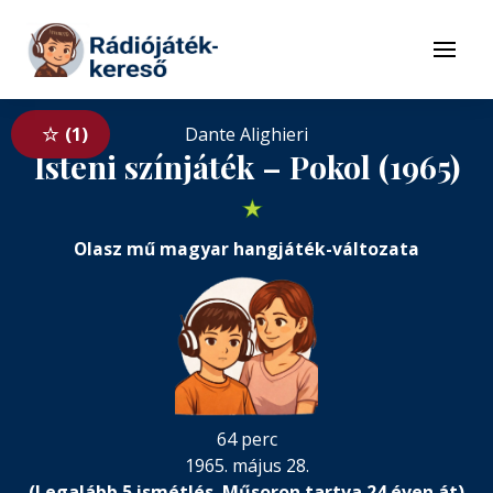
Tovább a navigációhoz
Tovább a tartalomhoz
Menü
1
Dante Alighieri
Isteni színjáték – Pokol (1965)
★
Olasz mű magyar hangjáték-változata
64 perc
1965. május 28.
(Legalább 5 ismétlés. Műsoron tartva 24 éven át)