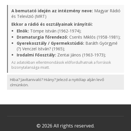
A bemutató idején az intézmény neve:
Magyar Rádió
és Televízió (MRT)
Ekkor a rádió és osztályainak irányítói:
Elnök:
Tömpe István (1962-1974);
Dramaturgia főrendező:
Cserés Miklós (1958-1981);
Gyerekosztály / Gyermekstúdió:
Baráth Györgyné
(?) Venczel István? (1965);
Irodalmi Főosztály:
Zentai János (1963-1973);
Az adatokban ellentmondások előfordulhatnak a források
bizonytalansága miatt.
Hiba? Javítanivaló? Hiány? Jelezd a nyitólap alján levő
címünkön.
© 2026 All rights reserved.