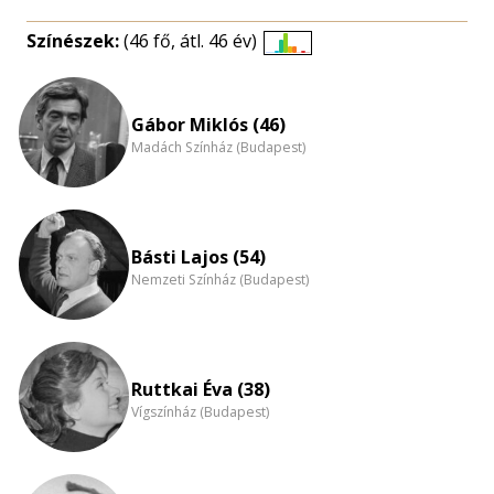
Színészek:
(46 fő, átl. 46 év)
Életkori
eloszlás
nagyítása
Gábor Miklós (46)
Madách Színház (Budapest)
Básti Lajos (54)
Nemzeti Színház (Budapest)
Ruttkai Éva (38)
Vígszínház (Budapest)