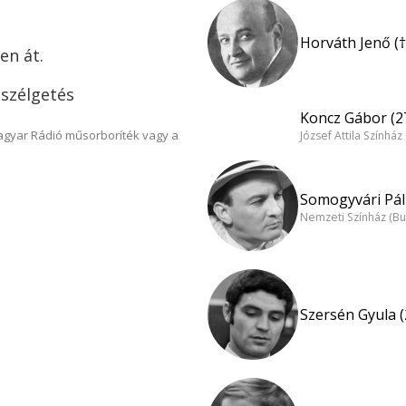
Horváth Jenő (
en át.
eszélgetés
Koncz Gábor (2
Magyar Rádió műsorboríték vagy a
József Attila Színhá
Somogyvári Pál 
Nemzeti Színház (B
Szersén Gyula (