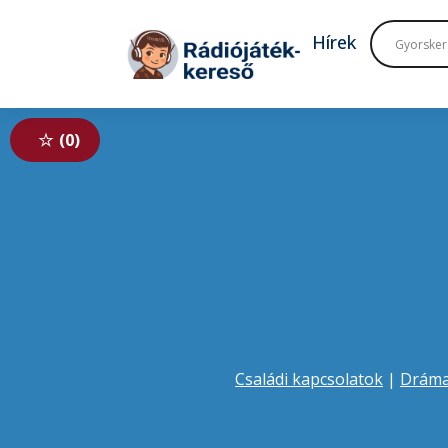
Tovább a navigációhoz
Tovább a tartalomhoz
Hírek
0
Családi kapcsolatok
|
Drám