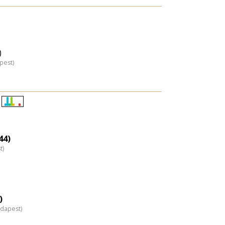
)
pest)
Életkori
eloszlás
nagyítása
44)
t)
)
udapest)