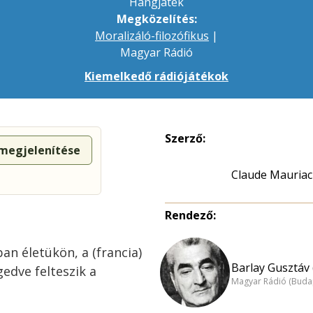
Hangjáték
Megközelítés:
Moralizáló-filozófikus
|
Magyar Rádió
Kiemelkedő rádiójátékok
Szerző:
 megjelenítése
Claude Mauriac
Rendező:
an életükön, a (francia)
Barlay Gusztáv 
edve felteszik a
Magyar Rádió (Buda