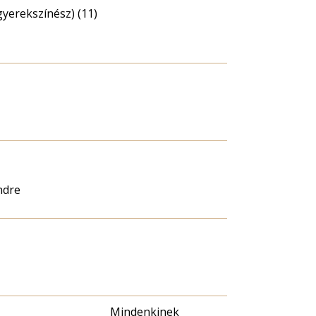
gyerekszínész) (11)
ndre
Mindenkinek