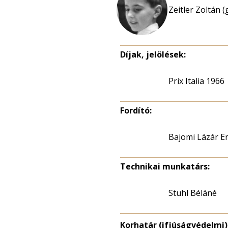
Zeitler Zoltán (
Díjak, jelölések:
Prix Italia 1966
Fordító:
Bajomi Lázár E
Technikai munkatárs:
Stuhl Béláné
Korhatár (ifjúságvédelmi)