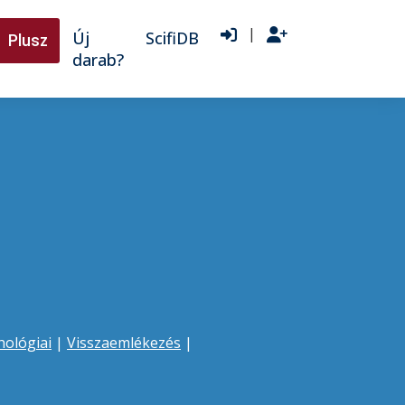
|
Új
ScifiDB
Plusz
darab?
hológiai
|
Visszaemlékezés
|