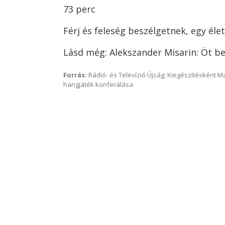
73 perc
Férj és feleség beszélgetnek, egy élet
Lásd még: Alekszander Misarin: Öt b
Forrás:
Rádió- és Televízió Újság; Kiegészítésként 
hangjáték konferálása