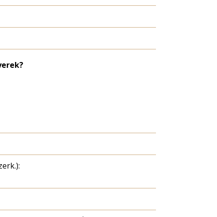
yerek?
erk.):