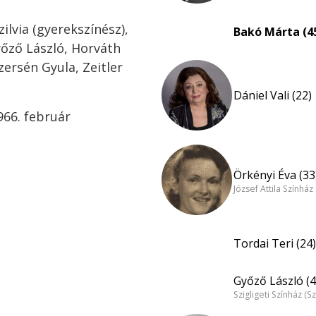
zilvia (gyerekszínész),
Bakó Márta (4
Győző László, Horváth
ersén Gyula, Zeitler
Dániel Vali (22)
1966. február
Örkényi Éva (33
József Attila Színhá
Tordai Teri (24)
Győző László (4
Szigligeti Színház (S