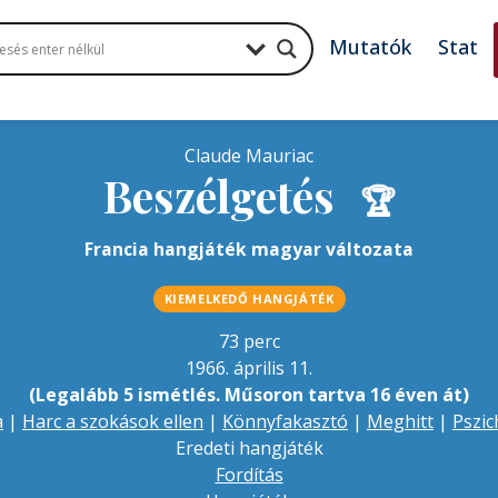
Mutatók
Stat
Claude Mauriac
Beszélgetés
🏆
Francia hangjáték magyar változata
KIEMELKEDŐ HANGJÁTÉK
73 perc
1966. április 11.
(Legalább 5 ismétlés. Műsoron tartva 16 éven át)
a
|
Harc a szokások ellen
|
Könnyfakasztó
|
Meghitt
|
Pszic
Eredeti hangjáték
Fordítás