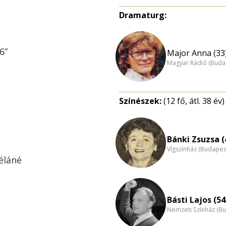
Dramaturg:
6”
Major Anna (33
Magyar Rádió (Buda
Színészek:
(12 fő, átl. 38 év)
Bánki Zsuzsa (
Vígszínház (Budapes
éláné
Básti Lajos (54
Nemzeti Színház (B