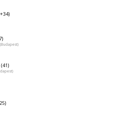
†+34)
7)
z (Budapest)
(41)
udapest)
25)