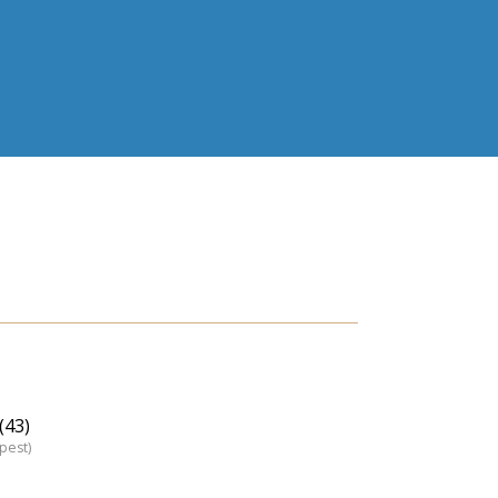
(43)
pest)