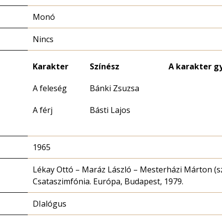
Monó
Nincs
Karakter
Színész
A karakter g
A feleség
Bánki Zsuzsa
A férj
Básti Lajos
1965
Lékay Ottó – Maráz László – Mesterházi Márton (sz
Csataszimfónia. Európa, Budapest, 1979.
DIalógus