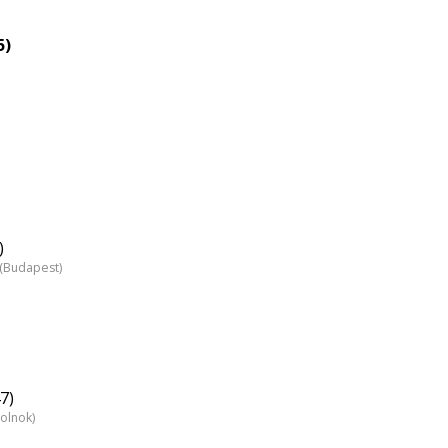
5)
)
z (Budapest)
7)
zolnok)