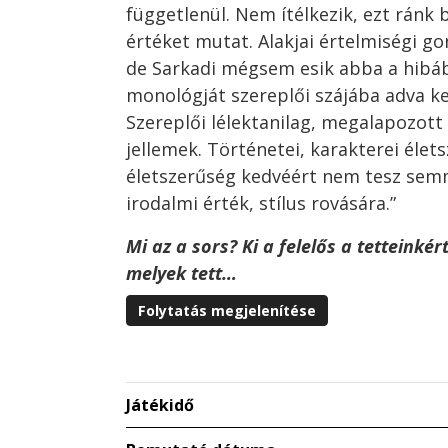
függetlenül. Nem ítélkezik, ezt ránk b
értéket mutat. Alakjai értelmiségi g
de Sarkadi mégsem esik abba a hibáb
monológját szereplői szájába adva ke
Szereplői lélektanilag, megalapozot
jellemek. Történetei, karakterei élet
életszerűség kedvéért nem tesz sem
irodalmi érték, stílus rovására.”
Mi az a sors? Ki a felelős a tetteinkér
melyek tett…
Folytatás megjelenítése
Játékidő