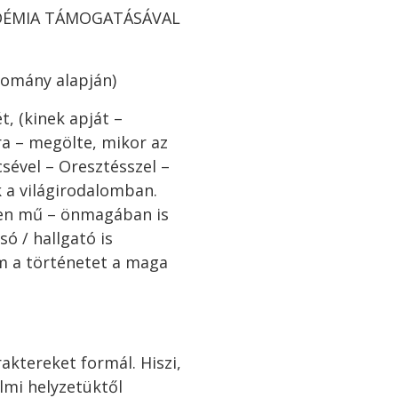
DÉMIA TÁMOGATÁSÁVAL
llomány alapján)
t, (kinek apját –
a – megölte, mikor az
sével – Oresztésszel –
 a világirodalomban.
tlen mű – önmagában is
só / hallgató is
em a történetet a maga
raktereket formál. Hiszi,
mi helyzetüktől