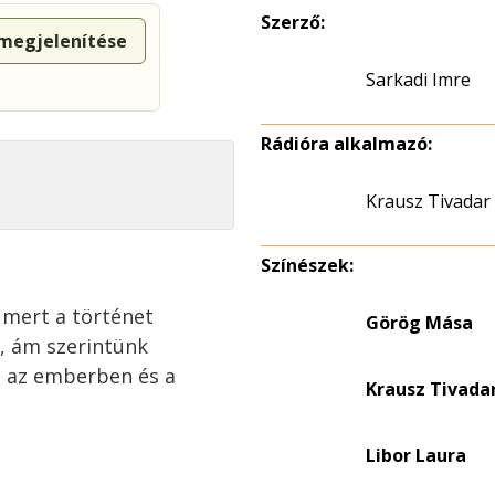
Szerző:
 megjelenítése
Sarkadi Imre
Rádióra alkalmazó:
Krausz Tivadar
Színészek:
 mert a történet
Görög Mása
, ám szerintünk
sz az emberben és a
Krausz Tivada
Libor Laura