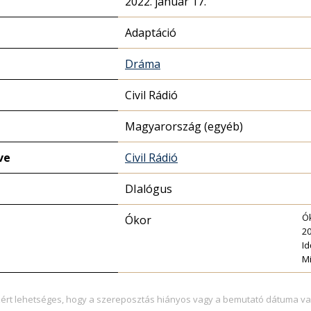
2022. január 17.
Adaptáció
Dráma
Civil Rádió
Magyarország (egyéb)
ve
Civil Rádió
DIalógus
Ó
Ókor
2
Id
Mi
zért lehetséges, hogy a szereposztás hiányos vagy a bemutató dátuma va