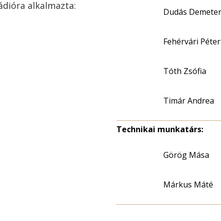
ádióra alkalmazta:
Dudás Demete
Fehérvári Péter
Tóth Zsófia
Timár Andrea
Technikai munkatárs:
Görög Mása
Márkus Máté