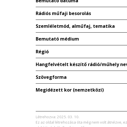
Bemutató dátuma
Rádiós műfaji besorolás
Szemléletmód, alműfaj, tematika
Bemutató médium
Régió
Hangfelvételt készítő rádió/műhely ne
Szövegforma
Megidézett kor (nemzetközi)
Létrehozva: 2025. 03. 10.
Ez az oldal létrehozása óta még nem volt átnézve, e