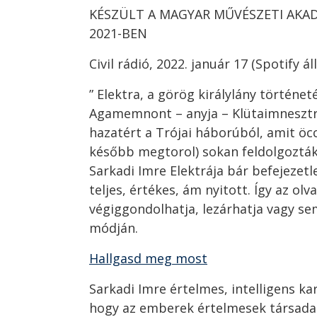
KÉSZÜLT A MAGYAR MŰVÉSZETI AKA
2021-BEN
Civil rádió, 2022. január 17 (Spotify á
” Elektra, a görög királylány történeté
Agamemnont – anyja – Klütaimnesztr
hazatért a Trójai háborúból, amit öcc
később megtorol) sokan feldolgozták
Sarkadi Imre Elektrája bár befejeze
teljes, értékes, ám nyitott. Így az olva
végiggondolhatja, lezárhatja vagy s
módján.
Hallgasd meg most
Sarkadi Imre értelmes, intelligens ka
hogy az emberek értelmesek társadal