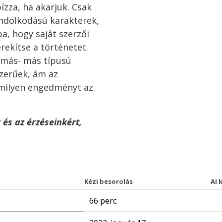
ízza, ha akarjuk. Csak
ondolkodású karakterek,
a, hogy saját szerzői
rekítse a történetet.
t más- más típusú
szerűek, ám az
milyen engedményt az
t és az érzéseinkért,
Kézi besorolás
AI 
66 perc