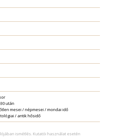
kor
030 után
őtlen mesei / népmesei / mondai idő
tológiai / antik hősidő
lójában ismétlés. Kutatói használat esetén