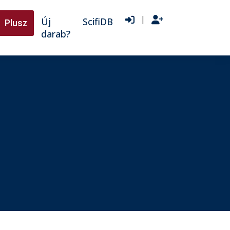
|
Új
ScifiDB
Plusz
darab?