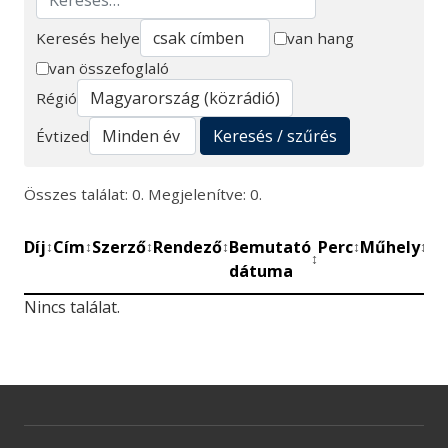
Keresés helye
van hang
van összefoglaló
Keresés
Régió
Keresés / szűrés
Évtized
Összes találat: 0. Megjelenítve: 0.
Díj
Cím
Szerző
Rendező
Bemutató
Perc
Műhely
Mű
↕
↕
↕
↕
↕
↕
↕
dátuma
be
Nincs találat.