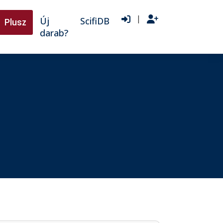
|
Új
ScifiDB
Plusz
darab?