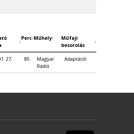
ató
Perc
Műhely
Műfaji
↕
↕
↕
↕
a
besorolás
1. 27.
85
Magyar
Adaptáció
Rádió