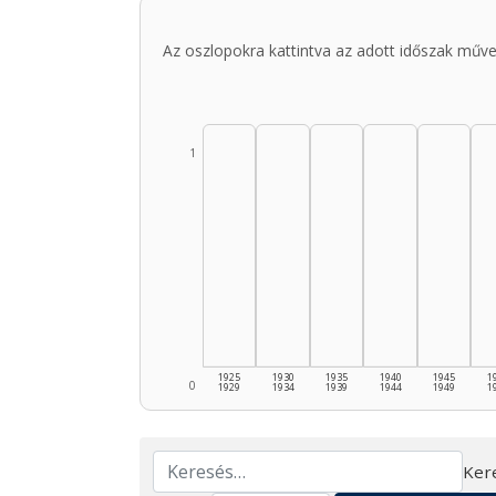
Az oszlopokra kattintva az adott időszak műve
1
1925
1930
1935
1940
1945
1
0
1929
1934
1939
1944
1949
1
Ker