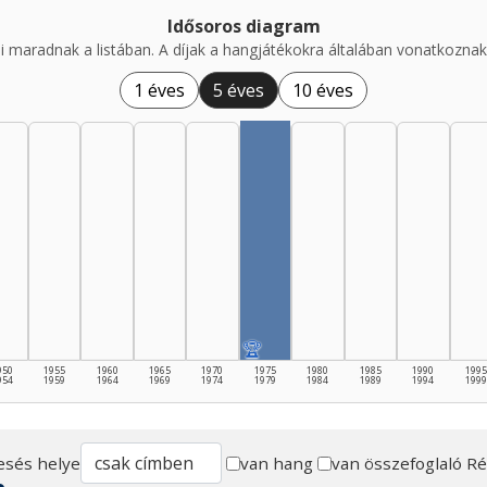
Idősoros diagram
i maradnak a listában. A díjak a hangjátékokra általában vonatkoznak,
1 éves
5 éves
10 éves
🏆
950
1955
1960
1965
1970
1975
1980
1985
1990
1995
954
1959
1964
1969
1974
1979
1984
1989
1994
1999
esés helye
van hang
van összefoglaló
Ré