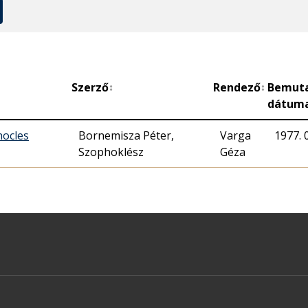
Szerző
Rendező
Bemut
↕
↕
dátum
hocles
Bornemisza Péter,
Varga
1977. 0
Szophoklész
Géza