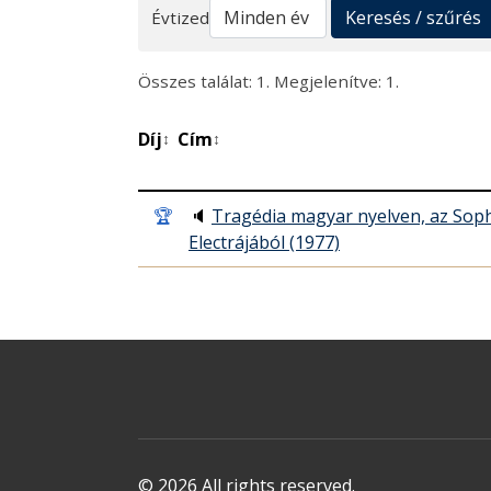
Keresés
Keresés / szűrés
Évtized
Összes találat: 1. Megjelenítve: 1.
Díj
Cím
↕
↕
🏆
🔈
Tragédia magyar nyelven, az Sop
Electrájából (1977)
© 2026 All rights reserved.