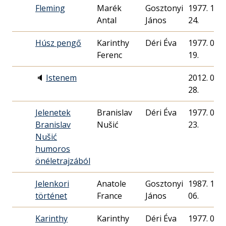
Fleming
Marék
Gosztonyi
1977. 12.
Antal
János
24.
Húsz pengő
Karinthy
Déri Éva
1977. 09.
Ferenc
19.
🔈
Istenem
2012. 05.
28.
Jelenetek
Branislav
Déri Éva
1977. 05.
Branislav
Nušić
23.
Nušić
humoros
önéletrajzából
Jelenkori
Anatole
Gosztonyi
1987. 12.
történet
France
János
06.
Karinthy
Karinthy
Déri Éva
1977. 09.