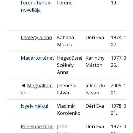
Ferenc három
Ferenc
19.
novellája
Lemegy a nap
Kahána
Déri Éva
1974. 11.
Mózes
07.
Madártörténet
Hegedűsné
Karinthy
1977. 03.
Székely
Márton
25.
Anna
🔈
Meghaltam
Jelenczki
Jelenczki
2005. 12.
én…
István
István
01.
Nyelv nélkül
Vladimir
Déri Éva
1978. 05.
Korolenko
01.
Penelopé férje
John
Déri Éva
1977. 08.