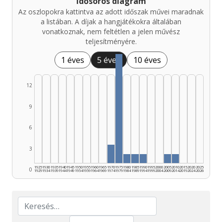
Idősoros diagram
Az oszlopokra kattintva az adott időszak művei maradnak
a listában. A díjak a hangjátékokra általában
vonatkoznak, nem feltétlen a jelen művész
teljesítményére.
1 éves
5 éves
10 éves
12
9
6
3
1925
1930
1935
1940
1945
1950
1955
1960
1965
1970
1975
1980
1985
1990
1995
2000
2005
2010
2015
2020
2025
0
1929
1934
1939
1944
1949
1954
1959
1964
1969
1974
1979
1984
1989
1994
1999
2004
2009
2014
2019
2024
2026