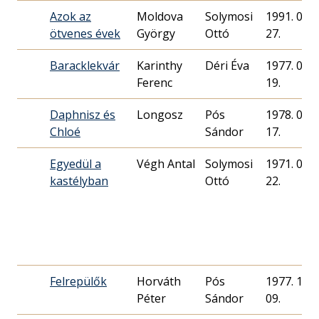
Azok az
Moldova
Solymosi
1991. 09.
ötvenes évek
György
Ottó
27.
Baracklekvár
Karinthy
Déri Éva
1977. 09.
Ferenc
19.
Daphnisz és
Longosz
Pós
1978. 02.
Chloé
Sándor
17.
Egyedül a
Végh Antal
Solymosi
1971. 01.
kastélyban
Ottó
22.
Felrepülők
Horváth
Pós
1977. 10.
Péter
Sándor
09.