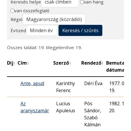
Keresés helye
van hang
van összefoglaló
Keresés
Régió
Keresés / szűrés
Évtized
Összes találat: 19. Megjelenítve: 19.
Díj
Cím
Szerző
Rendező
Bemutató
↕
↕
↕
↕
dátuma
Ante, apud
Karinthy
Déri Éva
1977. 09.
Ferenc
19.
Az
Lucius
Pós
1982. 11.
aranyszamár
Sándor,
20.
Szabó
Kálmán