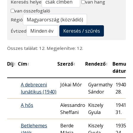
Keresés helye
van hang
van összefoglaló
Keresés
Régió
Keresés / szűrés
Évtized
Összes találat: 12. Megjelenítve: 12.
Díj
Cím
Szerző
Rendező
Bemuta
↕
↕
↕
↕
dátuma
A debreceni
Jókai Mór
Gyarmathy
1940. 03
lunátikus (1940)
Sándor
28.
A hős
Alessandro
Kiszely
1941. 08
Sheffani
Gyula
31.
Betlehemes
Berde
Kiszely
1935. 12
játék
Mária
Gyula
24.