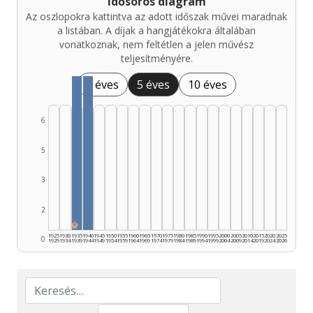
Idősoros diagram
Az oszlopokra kattintva az adott időszak művei maradnak
a listában. A díjak a hangjátékokra általában
vonatkoznak, nem feltétlen a jelen művész
teljesítményére.
1 éves
5 éves
10 éves
6
5
3
2
★
1925
1930
1935
1940
1945
1950
1955
1960
1965
1970
1975
1980
1985
1990
1995
2000
2005
2010
2015
2020
2025
0
1929
1934
1939
1944
1949
1954
1959
1964
1969
1974
1979
1984
1989
1994
1999
2004
2009
2014
2019
2024
2026