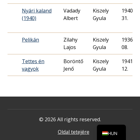
Nyári kaland
Vadady
Kiszely
1940. 08
(1940)
Albert
Gyula
31.
Pelikán
Zilahy
Kiszely
1936. 02
Lajos
Gyula
08.
Tettes én
Boröntő
Kiszely
1941. 10
vagyok
Jenő
Gyula
12.
© 2026 All rights reserved.
Oldal tetejére
HUN