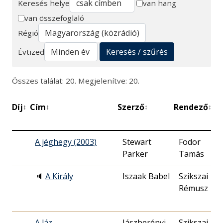
Keresés helye
van hang
van összefoglaló
Keresés
Régió
Keresés / szűrés
Évtized
Összes találat: 20. Megjelenítve: 20.
Díj
Cím
Szerző
Rendező
↕
↕
↕
↕
A jéghegy (2003)
Stewart
Fodor
Parker
Tamás
🔈
A Király
Iszaak Babel
Szikszai
Rémusz
A láz
Jászberényi
Szikszai