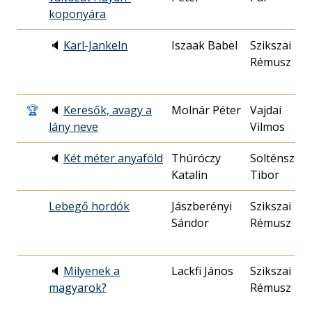
koponyára
🔈
Karl-Jankeln
Iszaak Babel
Szikszai
Rémusz
🏆
🔈
Keresők, avagy a
Molnár Péter
Vajdai
lány neve
Vilmos
🔈
Két méter anyaföld
Thúróczy
Solténszky
Katalin
Tibor
Lebegő hordók
Jászberényi
Szikszai
Sándor
Rémusz
🔈
Milyenek a
Lackfi János
Szikszai
magyarok?
Rémusz