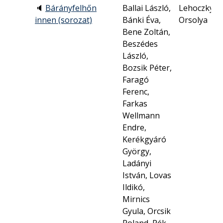
🔈
Bárányfelhőn
Ballai László,
Lehoczky
innen (sorozat)
Bánki Éva,
Orsolya
Bene Zoltán,
Beszédes
László,
Bozsik Péter,
Faragó
Ferenc,
Farkas
Wellmann
Endre,
Kerékgyáró
György,
Ladányi
István, Lovas
Ildikó,
Mirnics
Gyula, Orcsik