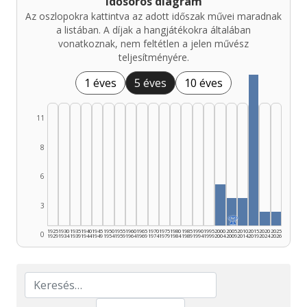
Idősoros diagram
Az oszlopokra kattintva az adott időszak művei maradnak
a listában. A díjak a hangjátékokra általában
vonatkoznak, nem feltétlen a jelen művész
teljesítményére.
1 éves
5 éves
10 éves
11
8
6
3
🏆
1925
1930
1935
1940
1945
1950
1955
1960
1965
1970
1975
1980
1985
1990
1995
2000
2005
2010
2015
2020
2025
0
1929
1934
1939
1944
1949
1954
1959
1964
1969
1974
1979
1984
1989
1994
1999
2004
2009
2014
2019
2024
2026