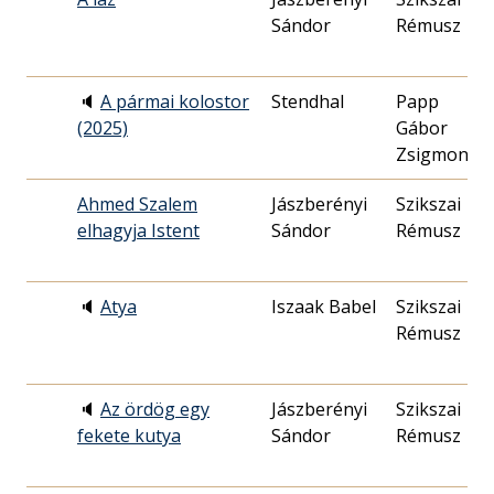
Sándor
Rémusz
🔈
A pármai kolostor
Stendhal
Papp
(2025)
Gábor
Zsigmond
Ahmed Szalem
Jászberényi
Szikszai
elhagyja Istent
Sándor
Rémusz
🔈
Atya
Iszaak Babel
Szikszai
Rémusz
🔈
Az ördög egy
Jászberényi
Szikszai
fekete kutya
Sándor
Rémusz