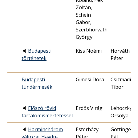
Roland, Pék
Zoltán,
Schein
Gábor,
Szerbhorváth
György
🔈
Budapesti
Kiss Noémi
Horváth
történetek
Péter
Budapesti
Gimesi Dóra
Csizmadia
tündérmesék
Tibor
🔈
Előszó rövid
Erdős Virág
Lehoczky
tartalomismertetéssel
Orsolya
🔈
Harminchárom
Esterházy
Göttinger
változat Haydn-
Péter
Pál