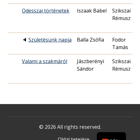
Odesszai történetek
Iszaak Babel
Szikszai
Rémusz
🔈
Születésünk napja
Balla Zsófia
Fodor
Tamás
Valami a szakmáról
Jászberényi
Szikszai
Sándor
Rémusz
© 2026 All rights reserved.
Oldal tetejére