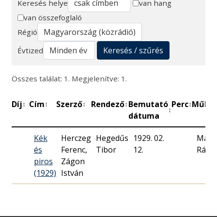
Keresés helye
van hang
van összefoglaló
Keresés
Régió
Keresés / szűrés
Évtized
Összes találat: 1. Megjelenítve: 1.
Díj
Cím
Szerző
Rendező
Bemutató
Perc
Műhel
↕
↕
↕
↕
↕
↕
dátuma
Kék
Herczeg
Hegedűs
1929. 02.
Magy
és
Ferenc,
Tibor
12.
Rádió
piros
Zágon
(1929)
István