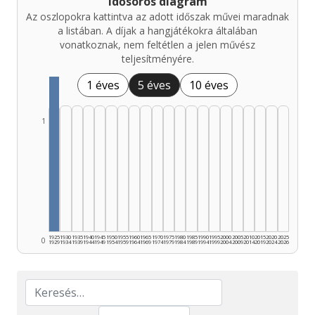
Idősoros diagram
Az oszlopokra kattintva az adott időszak művei maradnak
a listában. A díjak a hangjátékokra általában
vonatkoznak, nem feltétlen a jelen művész
teljesítményére.
1 éves
5 éves
10 éves
1
1925
1930
1935
1940
1945
1950
1955
1960
1965
1970
1975
1980
1985
1990
1995
2000
2005
2010
2015
2020
2025
0
1929
1934
1939
1944
1949
1954
1959
1964
1969
1974
1979
1984
1989
1994
1999
2004
2009
2014
2019
2024
2026