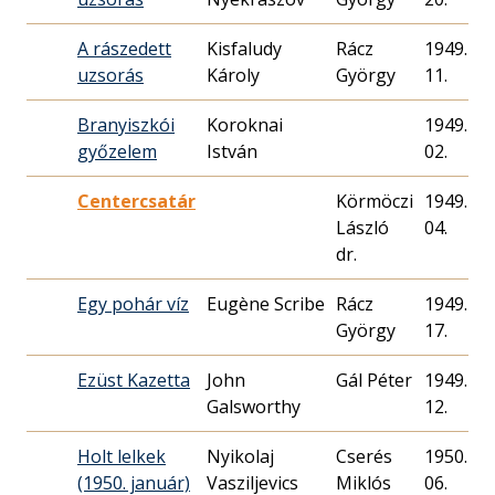
A rászedett
Kisfaludy
Rácz
1949. 12.
uzsorás
Károly
György
11.
Branyiszkói
Koroknai
1949. 02.
győzelem
István
02.
Centercsatár
Körmöczi
1949. 12.
László
04.
dr.
Egy pohár víz
Eugène Scribe
Rácz
1949. 04.
György
17.
Ezüst Kazetta
John
Gál Péter
1949. 02.
Galsworthy
12.
Holt lelkek
Nyikolaj
Cserés
1950. 01.
(1950. január)
Vasziljevics
Miklós
06.