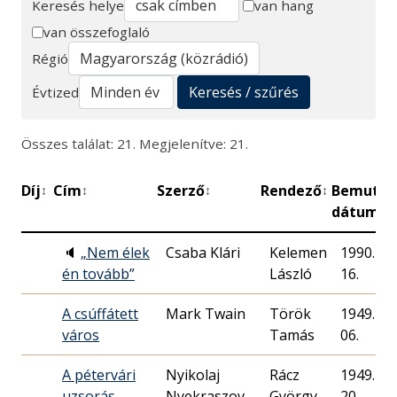
Keresés helye
van hang
van összefoglaló
Keresés
Régió
Keresés / szűrés
Évtized
Összes találat: 21. Megjelenítve: 21.
Díj
Cím
Szerző
Rendező
Bemutat
↕
↕
↕
↕
dátuma
🔈
„Nem élek
Csaba Klári
Kelemen
1990. 01.
én tovább”
László
16.
A csúffátett
Mark Twain
Török
1949. 07.
város
Tamás
06.
A pétervári
Nyikolaj
Rácz
1949. 02.
uzsorás
Nyekraszov
György
20.