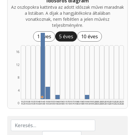
Idősoros diagram
Az oszlopokra kattintva az adott időszak művei maradnak
a listában. A díjak a hangjátékokra általában
vonatkoznak, nem feltétlen a jelen művész
teljesítményére.
1 éves
5 éves
10 éves
16
12
8
4
★
1925
1930
1935
1940
1945
1950
1955
1960
1965
1970
1975
1980
1985
1990
1995
2000
2005
2010
2015
2020
2025
0
1929
1934
1939
1944
1949
1954
1959
1964
1969
1974
1979
1984
1989
1994
1999
2004
2009
2014
2019
2024
2026