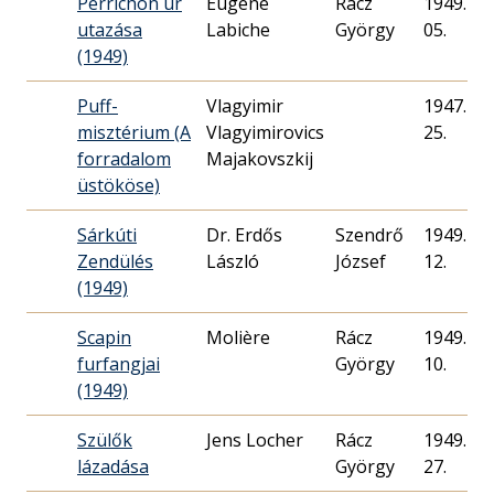
Perrichon úr
Eugene
Rácz
1949. 06.
utazása
Labiche
György
05.
(1949)
Puff-
Vlagyimir
1947. 10.
misztérium (A
Vlagyimirovics
25.
forradalom
Majakovszkij
üstököse)
Sárkúti
Dr. Erdős
Szendrő
1949. 06.
Zendülés
László
József
12.
(1949)
Scapin
Molière
Rácz
1949. 04.
furfangjai
György
10.
(1949)
Szülők
Jens Locher
Rácz
1949. 03.
lázadása
György
27.