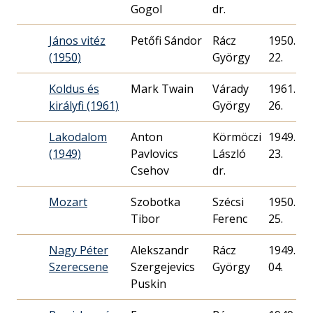
Gogol
dr.
János vitéz
Petőfi Sándor
Rácz
1950. 10.
(1950)
György
22.
Koldus és
Mark Twain
Várady
1961. 03.
királyfi (1961)
György
26.
Lakodalom
Anton
Körmöczi
1949. 10.
(1949)
Pavlovics
László
23.
Csehov
dr.
Mozart
Szobotka
Szécsi
1950. 01.
Tibor
Ferenc
25.
Nagy Péter
Alekszandr
Rácz
1949. 10.
Szerecsene
Szergejevics
György
04.
Puskin