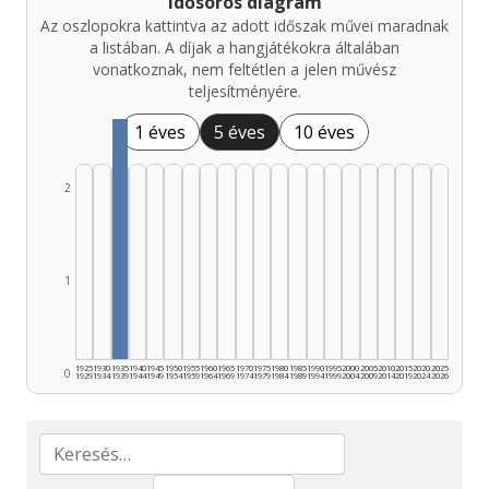
Idősoros diagram
Az oszlopokra kattintva az adott időszak művei maradnak
a listában. A díjak a hangjátékokra általában
vonatkoznak, nem feltétlen a jelen művész
teljesítményére.
1 éves
5 éves
10 éves
2
1
1925
1930
1935
1940
1945
1950
1955
1960
1965
1970
1975
1980
1985
1990
1995
2000
2005
2010
2015
2020
2025
0
1929
1934
1939
1944
1949
1954
1959
1964
1969
1974
1979
1984
1989
1994
1999
2004
2009
2014
2019
2024
2026