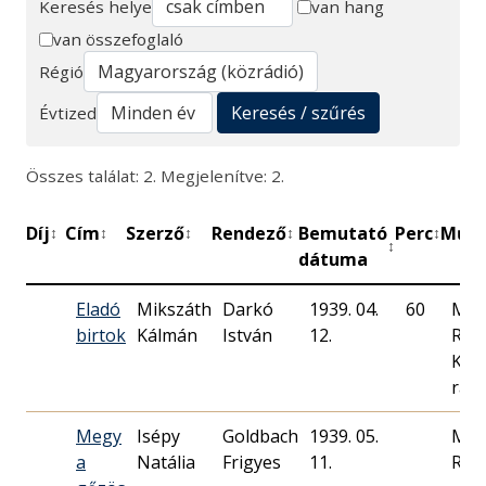
Keresés helye
van hang
van összefoglaló
Keresés
Régió
Keresés / szűrés
Évtized
Összes találat: 2. Megjelenítve: 2.
Díj
Cím
Szerző
Rendező
Bemutató
Perc
Műhe
↕
↕
↕
↕
↕
↕
dátuma
Eladó
Mikszáth
Darkó
1939. 04.
60
Mag
birtok
Kálmán
István
12.
Rád
Kass
rádi
Megy
Isépy
Goldbach
1939. 05.
Mag
a
Natália
Frigyes
11.
Rád