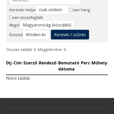
Keresés helye
van hang
van összefoglaló
Keresés
Régió
Keresés / szűrés
Évtized
Összes találat: 0. Megjelenítve: 0.
Díj
Cím
Szerző
Rendező
Bemutató
Perc
Műhely
Mű
↕
↕
↕
↕
↕
↕
↕
dátuma
be
Nincs találat.